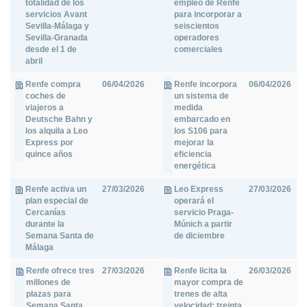
totalidad de los
empleo de Renfe
servicios Avant
para incorporar a
Sevilla-Málaga y
seiscientos
Sevilla-Granada
operadores
desde el 1 de
comerciales
abril
Renfe compra
06/04/2026
Renfe incorpora
06/04/2026
coches de
un sistema de
viajeros a
medida
Deutsche Bahn y
embarcado en
los alquila a Leo
los S106 para
Express por
mejorar la
quince años
eficiencia
energética
Renfe activa un
27/03/2026
Leo Express
27/03/2026
plan especial de
operará el
Cercanías
servicio Praga-
durante la
Múnich a partir
Semana Santa de
de diciembre
Málaga
Renfe ofrece tres
27/03/2026
Renfe licita la
26/03/2026
millones de
mayor compra de
plazas para
trenes de alta
Semana Santa
velocidad: treinta