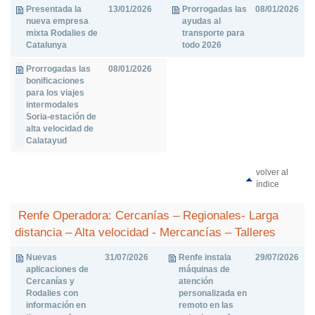
Presentada la
13/01/2026
Prorrogadas las
08/01/2026
nueva empresa
ayudas al
mixta Rodalies de
transporte para
Catalunya
todo 2026
Prorrogadas las
08/01/2026
bonificaciones
para los viajes
intermodales
Soria-estación de
alta velocidad de
Calatayud
volver al
índice
Renfe Operadora: Cercanías – Regionales- Larga
distancia – Alta velocidad - Mercancías – Talleres
Nuevas
31/07/2026
Renfe instala
29/07/2026
aplicaciones de
máquinas de
Cercanías y
atención
Rodalies con
personalizada en
información en
remoto en las