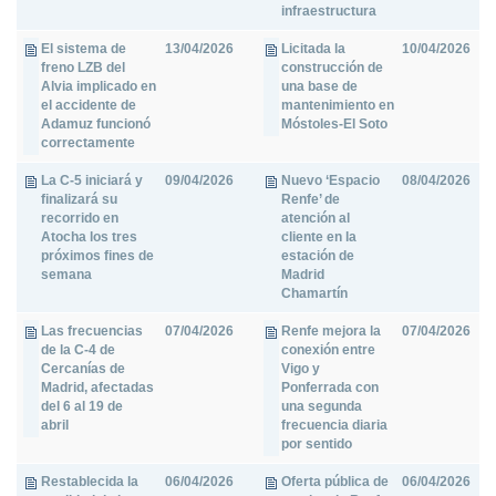
infraestructura
El sistema de
13/04/2026
Licitada la
10/04/2026
freno LZB del
construcción de
Alvia implicado en
una base de
el accidente de
mantenimiento en
Adamuz funcionó
Móstoles-El Soto
correctamente
La C-5 iniciará y
09/04/2026
Nuevo ‘Espacio
08/04/2026
finalizará su
Renfe’ de
recorrido en
atención al
Atocha los tres
cliente en la
próximos fines de
estación de
semana
Madrid
Chamartín
Las frecuencias
07/04/2026
Renfe mejora la
07/04/2026
de la C-4 de
conexión entre
Cercanías de
Vigo y
Madrid, afectadas
Ponferrada con
del 6 al 19 de
una segunda
abril
frecuencia diaria
por sentido
Restablecida la
06/04/2026
Oferta pública de
06/04/2026