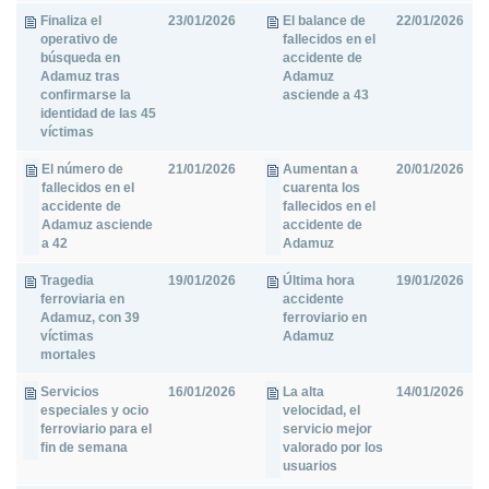
Finaliza el
23/01/2026
El balance de
22/01/2026
operativo de
fallecidos en el
búsqueda en
accidente de
Adamuz tras
Adamuz
confirmarse la
asciende a 43
identidad de las 45
víctimas
El número de
21/01/2026
Aumentan a
20/01/2026
fallecidos en el
cuarenta los
accidente de
fallecidos en el
Adamuz asciende
accidente de
a 42
Adamuz
Tragedia
19/01/2026
Última hora
19/01/2026
ferroviaria en
accidente
Adamuz, con 39
ferroviario en
víctimas
Adamuz
mortales
Servicios
16/01/2026
La alta
14/01/2026
especiales y ocio
velocidad, el
ferroviario para el
servicio mejor
fin de semana
valorado por los
usuarios