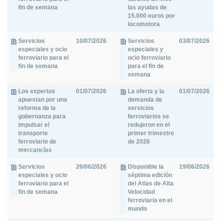
fin de semana
las ayudas de
15.000 euros por
locomotora
Servicios
10/07/2026
Servicios
03/07/2026
especiales y ocio
especiales y
ferroviario para el
ocio ferroviario
fin de semana
para el fin de
semana
Los expertos
01/07/2026
La oferta y la
01/07/2026
apuestan por una
demanda de
reforma de la
servicios
gobernanza para
ferroviarios se
impulsar el
redujeron en el
transporte
primer trimestre
ferroviario de
de 2026
mercancías
Servicios
26/06/2026
Disponible la
19/06/2026
especiales y ocio
séptima edición
ferroviario para el
del Atlas de Alta
fin de semana
Velocidad
ferroviaria en el
mundo