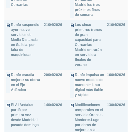
Cercanías
Madrid los tres
próximos fines
de semana
Renfe suspendió
21/04/2026
Los cinco
21/04/2026
ayer nueve
primeros trenes
servicios de
de gran
Media Distancia
capacidad para
en Galicia, por
Cercanías
falta de
Madrid entrarán
maquinistas
en servicio a
finales de
verano
Renfe estudia
20/04/2026
Renfe impulsa un
16/04/2026
mejorar su oferta
nuevo modelo de
en el Eje
mantenimiento
Atlántico
digital más fiable
y rápido
El Al Ándalus
14/04/2026
Modificaciones
13/04/2026
partió por
temporales en el
primera vez
servicio Orense-
desde Madrid el
Monforte-Lugo
pasado domingo
por obras de
mejora en la