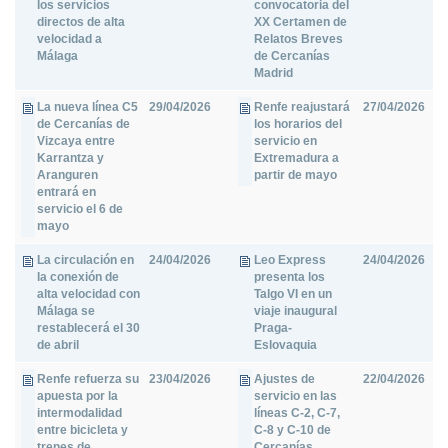
los servicios
convocatoria del
directos de alta
XX Certamen de
velocidad a
Relatos Breves
Málaga
de Cercanías
Madrid
La nueva línea C5
29/04/2026
Renfe reajustará
27/04/2026
de Cercanías de
los horarios del
Vizcaya entre
servicio en
Karrantza y
Extremadura a
Aranguren
partir de mayo
entrará en
servicio el 6 de
mayo
La circulación en
24/04/2026
Leo Express
24/04/2026
la conexión de
presenta los
alta velocidad con
Talgo VI en un
Málaga se
viaje inaugural
restablecerá el 30
Praga-
de abril
Eslovaquia
Renfe refuerza su
23/04/2026
Ajustes de
22/04/2026
apuesta por la
servicio en las
intermodalidad
líneas C-2, C-7,
entre bicicleta y
C-8 y C-10 de
trenes de
Cercanías