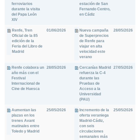
ferroviarios
estación de San
durante la visita
Fernando Centro,
del Papa León
en Cádiz
XIV
Renfe, Tren
01/06/2026
Nueva campaña
28/05/2026
Oficial de la 85
de Superprecios
edición de la
de Renfe para
Feria del Libro de
viajar en alta
Madrid
velocidad este
verano
Renfe colabora un
28/05/2026
Cercanías Madrid
27/05/2026
año más con el
refuerza la C-4
Festival
durante las
Internacional de
Pruebas de
Cine de Huesca
Acceso a la
Universidad
(PAU)
Aumentan las
25/05/2026
Incremento de la
25/05/2026
plazas en los
oferta veraniega
trenes Avant
Madrid-Cádiz,
matinales entre
con seis
Toledo y Madrid
circulaciones
semanales más