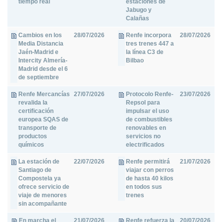
tiempo real
estaciones de
Jabugo y
Calañas
Cambios en los
28/07/2026
Renfe incorpora
28/07/2026
Media Distancia
tres trenes 447 a
Jaén-Madrid e
la línea C3 de
Intercity Almería-
Bilbao
Madrid desde el 6
de septiembre
Renfe Mercancías
27/07/2026
Protocolo Renfe-
23/07/2026
revalida la
Repsol para
certificación
impulsar el uso
europea SQAS de
de combustibles
transporte de
renovables en
productos
servicios no
químicos
electrificados
La estación de
22/07/2026
Renfe permitirá
21/07/2026
Santiago de
viajar con perros
Compostela ya
de hasta 40 kilos
ofrece servicio de
en todos sus
viaje de menores
trenes
sin acompañante
En marcha el
21/07/2026
Renfe refuerza la
20/07/2026