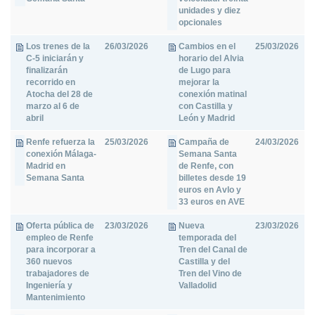
unidades y diez
opcionales
Los trenes de la
26/03/2026
Cambios en el
25/03/2026
C-5 iniciarán y
horario del Alvia
finalizarán
de Lugo para
recorrido en
mejorar la
Atocha del 28 de
conexión matinal
marzo al 6 de
con Castilla y
abril
León y Madrid
Renfe refuerza la
25/03/2026
Campaña de
24/03/2026
conexión Málaga-
Semana Santa
Madrid en
de Renfe, con
Semana Santa
billetes desde 19
euros en Avlo y
33 euros en AVE
Oferta pública de
23/03/2026
Nueva
23/03/2026
empleo de Renfe
temporada del
para incorporar a
Tren del Canal de
360 nuevos
Castilla y del
trabajadores de
Tren del Vino de
Ingeniería y
Valladolid
Mantenimiento