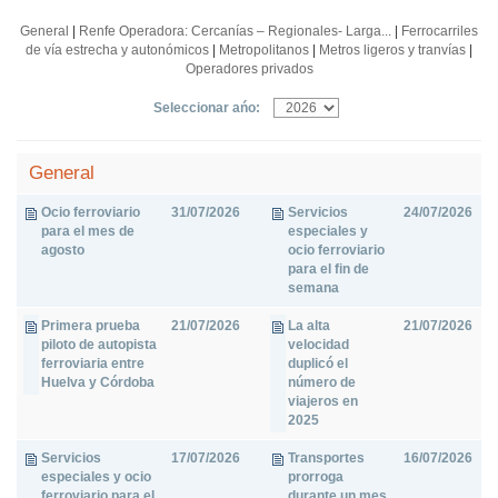
General
|
Renfe Operadora: Cercanías – Regionales- Larga...
|
Ferrocarriles
de vía estrecha y autonómicos
|
Metropolitanos
|
Metros ligeros y tranvías
|
Operadores privados
Seleccionar ańo:
General
Ocio ferroviario
31/07/2026
Servicios
24/07/2026
para el mes de
especiales y
agosto
ocio ferroviario
para el fin de
semana
Primera prueba
21/07/2026
La alta
21/07/2026
piloto de autopista
velocidad
ferroviaria entre
duplicó el
Huelva y Córdoba
número de
viajeros en
2025
Servicios
17/07/2026
Transportes
16/07/2026
especiales y ocio
prorroga
ferroviario para el
durante un mes