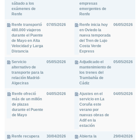
sábado a los
empresas
exámenes de
emergentes de
Renfe
Renfe
Renfe transportó
07/05/2026
Renfe inicia hoy
06/05/2026
480.000 viajeros
en Oviedo la
durante el Puente
nueva temporada
de Mayo en Alta
del Tren de Lujo
Velocidad y Larga
Costa Verde
Distancia
Express
Servicio
05/05/2026
Adjudicado el
05/05/2026
alternativo de
mantenimiento de
transporte para la
los trenes del
relación Madrid-
Trambahía de
Algeciras
Cádiz
Renfe ofreció
04/05/2026
Ajustes en el
04/05/2026
más de un millón
servicio en La
de plazas
Coruña este
durante el Puente
verano por
de Mayo
nuevas obras de
Adif en la
estación
Renfe recupera
30/04/2026
Abierta la
29/04/2026