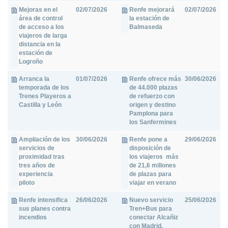
Mejoras en el
02/07/2026
Renfe mejorará
02/07/2026
área de control
la estación de
de acceso a los
Balmaseda
viajeros de larga
distancia en la
estación de
Logroño
Arranca la
01/07/2026
Renfe ofrece más
30/06/2026
temporada de los
de 44.000 plazas
Trenes Playeros a
de refuerzo con
Castilla y León
origen y destino
Pamplona para
los Sanfermines
Ampliación de los
30/06/2026
Renfe pone a
29/06/2026
servicios de
disposición de
proximidad tras
los viajeros más
tres años de
de 21,6 millones
experiencia
de plazas para
piloto
viajar en verano
Renfe intensifica
26/06/2026
Nuevo servicio
25/06/2026
sus planes contra
Tren+Bus para
incendios
conectar Alcañiz
con Madrid,