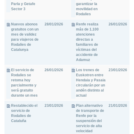
Parla y Getafe
garantizar la
Sector 3
movilidad en
Rodalies
Nuevos abonos
28/01/2026
Renfe realiza
26/01/2026
gratuitos con un
más de 1.100
mes de validez
atenciones
para viajeros de
directas a
Rodalies de
familiares de
Catalunya
víctimas del
accidente de
Adamuz
El servicio de
26/01/2026
Los trenes de
23/01/2026
Rodalies se
Euskotren entre
retoma hoy
Hendaia y Pasaia
parcialmente y
circularán por un
será gratuito
andén distinto al
durante un mes
actual
Restablecido el
23/01/2026
Plan alternativo
21/01/2026
servicio de
de transporte de
Rodalies de
Renfe por la
Cataluña
suspensión del
servicio de alta
velocidad