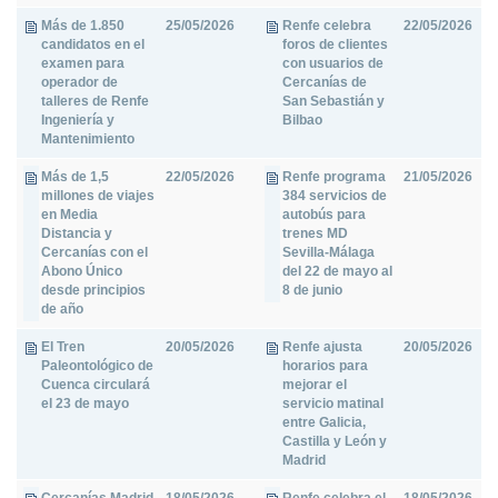
Más de 1.850
25/05/2026
Renfe celebra
22/05/2026
candidatos en el
foros de clientes
examen para
con usuarios de
operador de
Cercanías de
talleres de Renfe
San Sebastián y
Ingeniería y
Bilbao
Mantenimiento
Más de 1,5
22/05/2026
Renfe programa
21/05/2026
millones de viajes
384 servicios de
en Media
autobús para
Distancia y
trenes MD
Cercanías con el
Sevilla-Málaga
Abono Único
del 22 de mayo al
desde principios
8 de junio
de año
El Tren
20/05/2026
Renfe ajusta
20/05/2026
Paleontológico de
horarios para
Cuenca circulará
mejorar el
el 23 de mayo
servicio matinal
entre Galicia,
Castilla y León y
Madrid