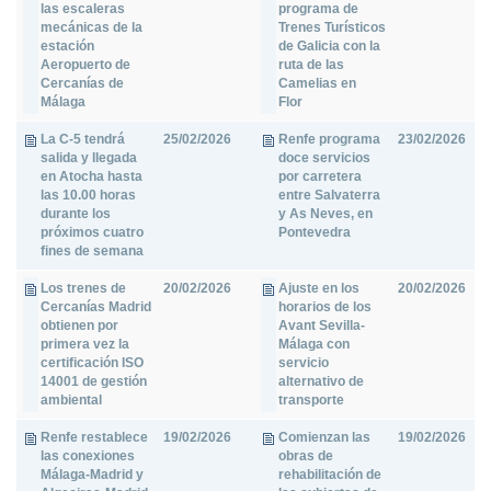
las escaleras
programa de
mecánicas de la
Trenes Turísticos
estación
de Galicia con la
Aeropuerto de
ruta de las
Cercanías de
Camelias en
Málaga
Flor
La C-5 tendrá
25/02/2026
Renfe programa
23/02/2026
salida y llegada
doce servicios
en Atocha hasta
por carretera
las 10.00 horas
entre Salvaterra
durante los
y As Neves, en
próximos cuatro
Pontevedra
fines de semana
Los trenes de
20/02/2026
Ajuste en los
20/02/2026
Cercanías Madrid
horarios de los
obtienen por
Avant Sevilla-
primera vez la
Málaga con
certificación ISO
servicio
14001 de gestión
alternativo de
ambiental
transporte
Renfe restablece
19/02/2026
Comienzan las
19/02/2026
las conexiones
obras de
Málaga-Madrid y
rehabilitación de