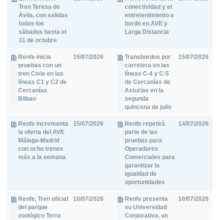
Tren Teresa de
conectividad y el
Ávila, con salidas
entretenimiento a
todos los
bordo en AVE y
sábados hasta el
Larga Distancia
31 de octubre
Renfe inicia
16/07/2026
Transbordos por
15/07/2026
pruebas con un
carretera en las
tren Civia en las
líneas C-4 y C-5
líneas C1 y C2 de
de Cercanías de
Cercanías
Asturias en la
Bilbao
segunda
quincena de julio
Renfe incrementa
15/07/2026
Renfe repetirá
14/07/2026
la oferta del AVE
parte de las
Málaga-Madrid
pruebas para
con ocho trenes
Operadores
más a la semana
Comerciales para
garantizar la
igualdad de
oportunidades
Renfe, Tren oficial
10/07/2026
Renfe presenta
10/07/2026
del parque
su Universidad
zoológico Terra
Corporativa, un