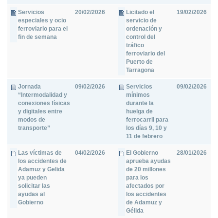
Servicios
20/02/2026
Licitado el
19/02/2026
especiales y ocio
servicio de
ferroviario para el
ordenación y
fin de semana
control del
tráfico
ferroviario del
Puerto de
Tarragona
Jornada
09/02/2026
Servicios
09/02/2026
“Intermodalidad y
mínimos
conexiones físicas
durante la
y digitales entre
huelga de
modos de
ferrocarril para
transporte”
los días 9, 10 y
11 de febrero
Las víctimas de
04/02/2026
El Gobierno
28/01/2026
los accidentes de
aprueba ayudas
Adamuz y Gelida
de 20 millones
ya pueden
para los
solicitar las
afectados por
ayudas al
los accidentes
Gobierno
de Adamuz y
Gélida