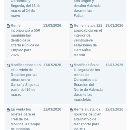
Cercedilla y
con origen y
Segovia, del 16 de
destino Valencia
marzo al 24 de
durante las
mayo
Fallas
Renfe
13/03/2026
Renfe instala 122
13/03/2026
incorporará a 550
aparcabicis en el
maquinistas
interior de
dentro de la
veintinueve
Oferta Pública de
estaciones de
Empleo para
Cercanías
2026
Madrid
Modificaciones en
13/03/2026
Modificación de
13/03/2026
el servicio de
la llegada de los
Rodalies por las
trenes de
obras entre
Cercanías a la
Garraf y Sitges, a
Estación del
partir del 16 de
Norte de Valencia
marzo
durante las
mascletás
En venta los
12/03/2026
Renfe ajusta los
12/03/2026
billetes para el
horarios del plan
Tren de los
alternativo de
Molinos, a Campo
transporte para
de Criptana
los MD