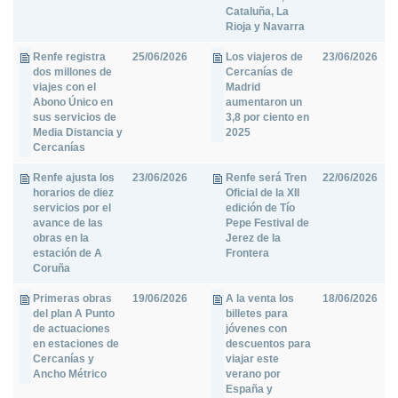
Cataluña, La
Rioja y Navarra
Renfe registra
25/06/2026
Los viajeros de
23/06/2026
dos millones de
Cercanías de
viajes con el
Madrid
Abono Único en
aumentaron un
sus servicios de
3,8 por ciento en
Media Distancia y
2025
Cercanías
Renfe ajusta los
23/06/2026
Renfe será Tren
22/06/2026
horarios de diez
Oficial de la XII
servicios por el
edición de Tío
avance de las
Pepe Festival de
obras en la
Jerez de la
estación de A
Frontera
Coruña
Primeras obras
19/06/2026
A la venta los
18/06/2026
del plan A Punto
billetes para
de actuaciones
jóvenes con
en estaciones de
descuentos para
Cercanías y
viajar este
Ancho Métrico
verano por
España y