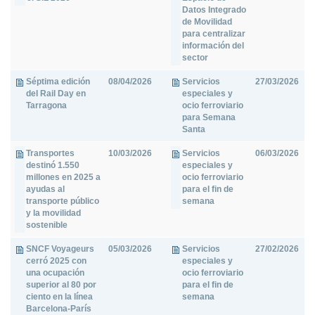
Datos Integrado
de Movilidad
para centralizar
información del
sector
Séptima edición
08/04/2026
Servicios
27/03/2026
del Rail Day en
especiales y
Tarragona
ocio ferroviario
para Semana
Santa
Transportes
10/03/2026
Servicios
06/03/2026
destinó 1.550
especiales y
millones en 2025 a
ocio ferroviario
ayudas al
para el fin de
transporte público
semana
y la movilidad
sostenible
SNCF Voyageurs
05/03/2026
Servicios
27/02/2026
cerró 2025 con
especiales y
una ocupación
ocio ferroviario
superior al 80 por
para el fin de
ciento en la línea
semana
Barcelona-París