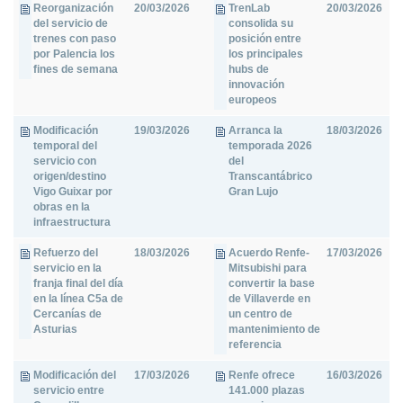
Reorganización
20/03/2026
TrenLab
20/03/2026
del servicio de
consolida su
trenes con paso
posición entre
por Palencia los
los principales
fines de semana
hubs de
innovación
europeos
Modificación
19/03/2026
Arranca la
18/03/2026
temporal del
temporada 2026
servicio con
del
origen/destino
Transcantábrico
Vigo Guixar por
Gran Lujo
obras en la
infraestructura
Refuerzo del
18/03/2026
Acuerdo Renfe-
17/03/2026
servicio en la
Mitsubishi para
franja final del día
convertir la base
en la línea C5a de
de Villaverde en
Cercanías de
un centro de
Asturias
mantenimiento de
referencia
Modificación del
17/03/2026
Renfe ofrece
16/03/2026
servicio entre
141.000 plazas