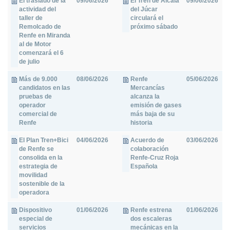
El traslado de la
09/06/2026
El Tren de Alcalá
09/06/2026
actividad del
del Júcar
taller de
circulará el
Remolcado de
próximo sábado
Renfe en Miranda
al de Motor
comenzará el 6
de julio
Más de 9.000
08/06/2026
Renfe
05/06/2026
candidatos en las
Mercancías
pruebas de
alcanza la
operador
emisión de gases
comercial de
más baja de su
Renfe
historia
El Plan Tren+Bici
04/06/2026
Acuerdo de
03/06/2026
de Renfe se
colaboración
consolida en la
Renfe-Cruz Roja
estrategia de
Española
movilidad
sostenible de la
operadora
Dispositivo
01/06/2026
Renfe estrena
01/06/2026
especial de
dos escaleras
servicios
mecánicas en la