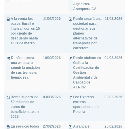
Algeciras-
Antequera AV
A la venta los
11/03/2026
Renfe creará una
11/03/2026
pases Eurail e
sociedad para
Interrail con un 15
gestionar sus
por ciento de
planes
descuento hasta
alternativos de
el 31 de marzo
transporte por
carretera
Renfe estrena
10/03/2026
Renfe obtiene en
04/03/2026
una web para
Galicia la
seguir la posición
Certificación de
de sus trenes en
Gestión
tiempo real
Ambiental y de
Calidad de
AENOR
Renfe superó los
03/03/2026
Leo Express
02/03/2026
50 millones de
estrena
euros de
operaciones en
beneficio neto en
Polonia
2025
En servicio todas
27/02/2026
Arranca el
25/02/2026