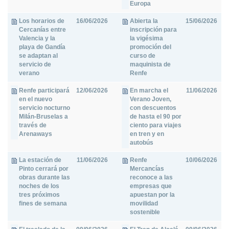
Europa
Los horarios de
16/06/2026
Abierta la
15/06/2026
Cercanías entre
inscripción para
Valencia y la
la vigésima
playa de Gandía
promoción del
se adaptan al
curso de
servicio de
maquinista de
verano
Renfe
Renfe participará
12/06/2026
En marcha el
11/06/2026
en el nuevo
Verano Joven,
servicio nocturno
con descuentos
Milán-Bruselas a
de hasta el 90 por
través de
ciento para viajes
Arenaways
en tren y en
autobús
La estación de
11/06/2026
Renfe
10/06/2026
Pinto cerrará por
Mercancías
obras durante las
reconoce a las
noches de los
empresas que
tres próximos
apuestan por la
fines de semana
movilidad
sostenible