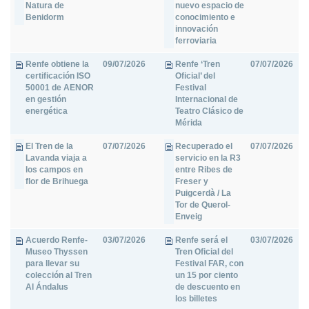
Natura de
nuevo espacio de
Benidorm
conocimiento e
innovación
ferroviaria
Renfe obtiene la
09/07/2026
Renfe ‘Tren
07/07/2026
certificación ISO
Oficial’ del
50001 de AENOR
Festival
en gestión
Internacional de
energética
Teatro Clásico de
Mérida
El Tren de la
07/07/2026
Recuperado el
07/07/2026
Lavanda viaja a
servicio en la R3
los campos en
entre Ribes de
flor de Brihuega
Freser y
Puigcerdà / La
Tor de Querol-
Enveig
Acuerdo Renfe-
03/07/2026
Renfe será el
03/07/2026
Museo Thyssen
Tren Oficial del
para llevar su
Festival FAR, con
colección al Tren
un 15 por ciento
Al Ándalus
de descuento en
los billetes