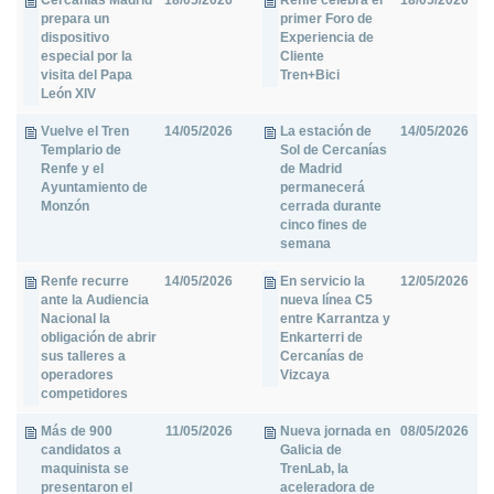
Cercanías Madrid
18/05/2026
Renfe celebra el
18/05/2026
prepara un
primer Foro de
dispositivo
Experiencia de
especial por la
Cliente
visita del Papa
Tren+Bici
León XIV
Vuelve el Tren
14/05/2026
La estación de
14/05/2026
Templario de
Sol de Cercanías
Renfe y el
de Madrid
Ayuntamiento de
permanecerá
Monzón
cerrada durante
cinco fines de
semana
Renfe recurre
14/05/2026
En servicio la
12/05/2026
ante la Audiencia
nueva línea C5
Nacional la
entre Karrantza y
obligación de abrir
Enkarterri de
sus talleres a
Cercanías de
operadores
Vizcaya
competidores
Más de 900
11/05/2026
Nueva jornada en
08/05/2026
candidatos a
Galicia de
maquinista se
TrenLab, la
presentaron el
aceleradora de