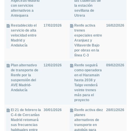
Algeciras-Madrid
las cubiertas de
con servicios
la estación
alternativos a
sevillana de
Antequera
Utrera
Restablecido el
17/02/2026
Renfe activa
16/02/2026
servicio de alta
trenes
velocidad entre
especiales entre
Madrid y
Aranjuez y
Andalucía
Villaverde Bajo
por obras en la
línea C-3
Plan alternativo
12/02/2026
Renfe seguirá
09/02/2026
de transporte de
como operadora
Renfe por la
en el Haramain
suspensión del
hasta 2038 y
AVE Madrid-
Talgo venderá
Andalucía
veinte trenes
más para el
proyecto
El 21 de febrero la
30/01/2026
Renfe activa diez
28/01/2026
C-4 de Cercanías
planes
Madrid retomará
alternativos de
sus frecuencias
transporte en
habituales entre
autobús para