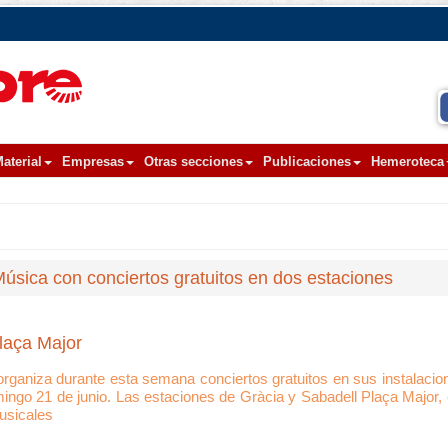
aterial
Empresas
Otras secciones
Publicaciones
Hemeroteca
sica con conciertos gratuitos en dos estaciones
laça Major
, organiza durante esta semana conciertos gratuitos en sus instalac
ingo 21 de junio. Las estaciones de Gràcia y Sabadell Plaça Major, 
usicales