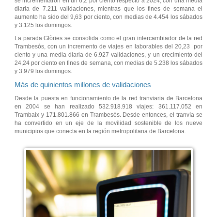
se incrementaron en un 6,2 por ciento respecto a 2024, con una media
diaria de 7.211 validaciones, mientras que los fines de semana el
aumento ha sido del 9,63 por ciento, con medias de 4.454 los sábados
y 3.125 los domingos.
La parada Glòries se consolida como el gran intercambiador de la red
Trambesòs, con un incremento de viajes en laborables del 20,23 por
ciento y una media diaria de 6.927 validaciones, y un crecimiento del
24,24 por ciento en fines de semana, con medias de 5.238 los sábados
y 3.979 los domingos.
Más de quinientos millones de validaciones
Desde la puesta en funcionamiento de la red tranviaria de Barcelona
en 2004 se han realizado 532.918.918 viajes: 361.117.052 en
Trambaix y 171.801.866 en Trambesòs. Desde entonces, el tranvía se
ha convertido en un eje de la movilidad sostenible de los nueve
municipios que conecta en la región metropolitana de Barcelona.