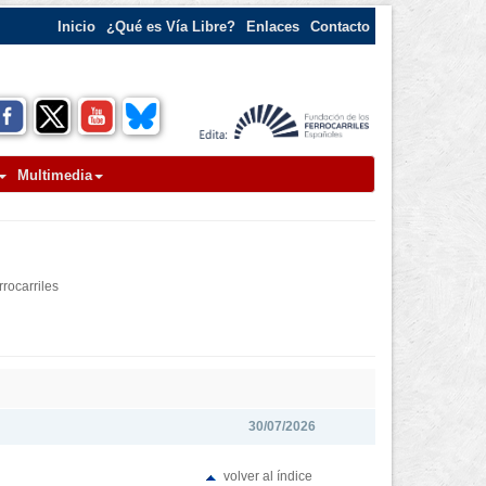
Inicio
¿Qué es Vía Libre?
Enlaces
Contacto
Multimedia
rocarriles
30/07/2026
volver al índice