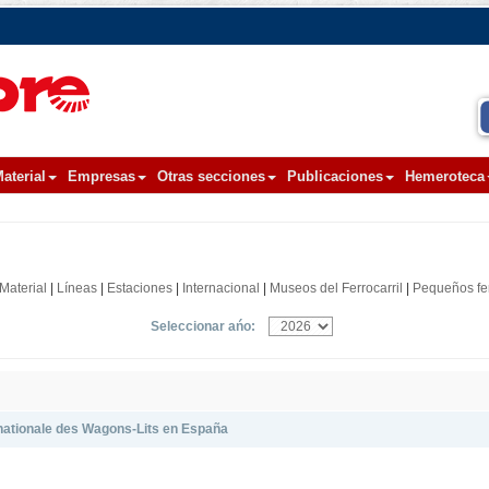
aterial
Empresas
Otras secciones
Publicaciones
Hemeroteca
Material
|
Líneas
|
Estaciones
|
Internacional
|
Museos del Ferrocarril
|
Pequeños fer
Seleccionar ańo:
nationale des Wagons-Lits en España