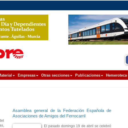
aterial
Empresas
Otras secciones
Publicaciones
Hemeroteca
Asamblea general de la Federación Española de
Asociaciones de Amigos del Ferrocarril
el
as,
El pasado domingo 19 de abril se celebró