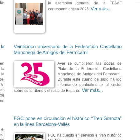
da-
la asamblea general de la FEAAF
Ver más...
correspondiente a 2026
la
Veinticinco aniversario de la Federación Castellano
Manchega de Amigos del Ferrocarril
 en
Ayer se cumplieron las Bodas de
 la
Plata de la Federación Castellano
 la
Manchega de Amigos del Ferrocarril.
del
Durante este cuarto de siglo ha ido
 VI
informando puntualmente al sector
Ver más...
las
sobre su territorio y el resto de España.
te
 en
FGC pone en circulación el histórico “Tren Granota”
en la línea Barcelona-Vallès
 el
io,
FGC ha puesto en servicio el tren histórico