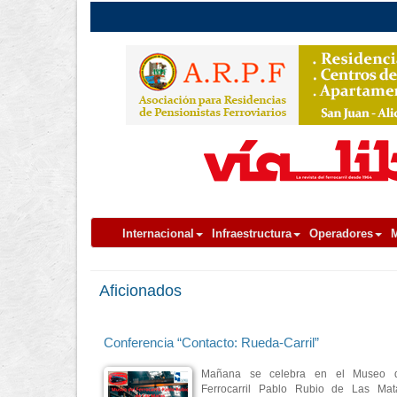
Internacional
Infraestructura
Operadores
M
Aficionados
Conferencia “Contacto: Rueda-Carril”
Mañana se celebra en el Museo d
Ferrocarril Pablo Rubio de Las Mat