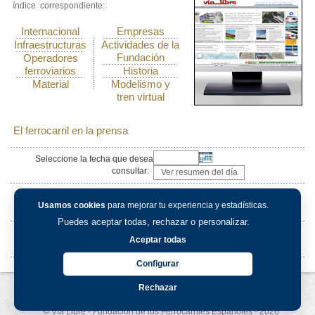
índice correspondiente:
Internacional
Empresas
Infraestructuras
Actividades de la
Fundación
Operadores
ferroviarios
Historia
Material
Modelismo y
tren virtual
El ferrocarril en la prensa
Seleccione la fecha que desea
consultar:
Boletines publicados de VÍA LIBRE
Usamos cookies
para mejorar tu experiencia y estadísticas.
Puedes aceptar todas, rechazar o personalizar.
Fecha del boletín que desea
Aceptar todas
consultar:
Configurar
Rechazar
Aviso legal
-
Política de privacidad
-
Política de cookies
© Vía Libre - Fundación de los Ferrocarriles Españoles - 2026