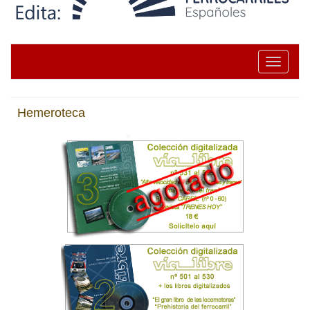
Toggle na
Hemeroteca