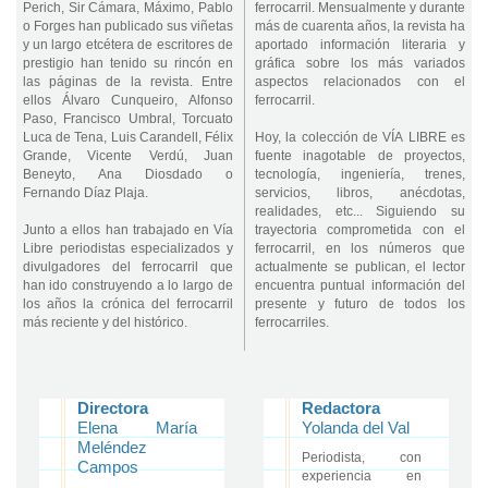
Perich, Sir Cámara, Máximo, Pablo
ferrocarril. Mensualmente y durante
o Forges han publicado sus viñetas
más de cuarenta años, la revista ha
y un largo etcétera de escritores de
aportado información literaria y
prestigio han tenido su rincón en
gráfica sobre los más variados
las páginas de la revista. Entre
aspectos relacionados con el
ellos Álvaro Cunqueiro, Alfonso
ferrocarril.
Paso, Francisco Umbral, Torcuato
Luca de Tena, Luis Carandell, Félix
Hoy, la colección de VÍA LIBRE es
Grande, Vicente Verdú, Juan
fuente inagotable de proyectos,
Beneyto, Ana Diosdado o
tecnología, ingeniería, trenes,
Fernando Díaz Plaja.
servicios, libros, anécdotas,
realidades, etc... Siguiendo su
Junto a ellos han trabajado en Vía
trayectoria comprometida con el
Libre periodistas especializados y
ferrocarril, en los números que
divulgadores del ferrocarril que
actualmente se publican, el lector
han ido construyendo a lo largo de
encuentra puntual información del
los años la crónica del ferrocarril
presente y futuro de todos los
más reciente y del histórico.
ferrocarriles.
Directora
Redactora
Elena María
Yolanda del Val
Meléndez
Periodista, con
Campos
experiencia en