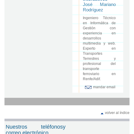
José Mariano
Rodríguez
Ingeniero Técnico
en Informática de
Gestión con
experiencia en
desarrollos
multimedia y web.
Experto en
Transportes
Terrestres y
profesional del
transporte
ferroviario en
Renfe/Adif.
mandar email
volver al índice
Nuestros teléfonosy
correo electrónico