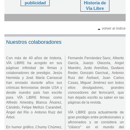
publicidad
Historia de
Vía Libre
volver al índice
Nuestros colaboradores
Con más de 40 años de historia,
Fernando Fernández Sanz, Alberto
VÍA LIBRE ha acogido en sus
García, Juanjo Olaizola, Angel
páginas infinidad de firmas y
Maestro, Justo Arenillas, Gustavo
colaboradores de prestigio. Jesús
Reder, Gonzalo Garcival,, Antonio
Hermida y José María Carrascal
Ruiz del Ásrbaol, Juan Carlos
han enviado durante años sus
Casas, Miguel Jiménez son todos
crónicas ferroviarias desde USA y
ellos divulgadores, grandes
desde nuestro país han escrito
conocedores del ferrocarril, que
para VÍA LIBRE firmas como
han dejado escrito su saber en las
Alfredo Amestoy, Blanca Álvarez,
páginas de la revista.
Cándido, Felipe Mellizo Carandell,
Ángel del Río o Antonio Ruiz del
VÍA LIBRE goza actualmente de
Árbol.
gran prestigio entre profesionales y
aficionados y se considera un
En humor gráfico, Chumy Chúmez,
"clásico" en el mundo del