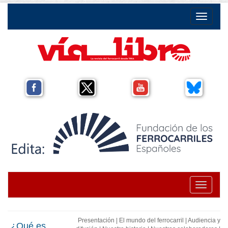
Toggle na
Toggle na
Presentación
|
El mundo del ferrocarril
|
Audiencia y
¿Qué es