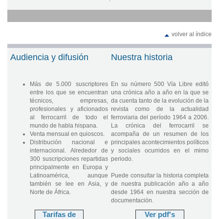
volver al índice
Audiencia y difusión
Nuestra historia
Más de 5.000 suscriptores
En su número 500 Vía Libre editó
entre los que se encuentran
una crónica año a año en la que se
técnicos, empresas,
da cuenta tanto de la evolución de la
profesionales y aficionados
revista como de la actualidad
al ferrocarril de todo el
ferroviaria del período 1964 a 2006.
mundo de habla hispana.
La crónica del ferrocarril se
Venta mensual en quioscos.
acompaña de un resumen de los
Distribución nacional e
principales acontecimientos políticos
internacional. Alrededor de
y sociales ocurridos en el mimo
300 suscripciones repartidas
periodo.
principalmente en Europa y
Latinoamérica, aunque
Puede consultar la historia completa
también se lee en Asia, y
de nuestra publicación año a año
Norte de África.
desde 1964 en nuestra sección de
documentación.
Tarifas de
Ver pdf's