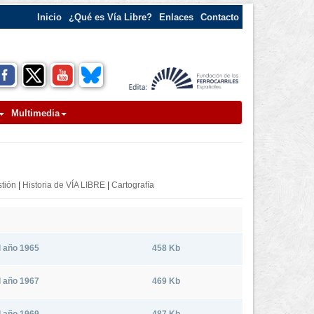
Inicio
¿Qué es Vía Libre?
Enlaces
Contacto
Multimedia
stión
|
Historia de VÍA LIBRE
|
Cartografía
el año 1965
458 Kb
el año 1967
469 Kb