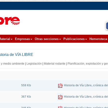
aterial
Empresas
Otras secciones
Publicaciones
Hemeroteca
storia de VÍA LIBRE
 y medio ambiente
|
Legislación
|
Material rodante
|
Planificación, explotación y ge
559 Kb
Historia de Vía Libre, crónica d
367 Kb
Historia de Vía Libre, crónica d