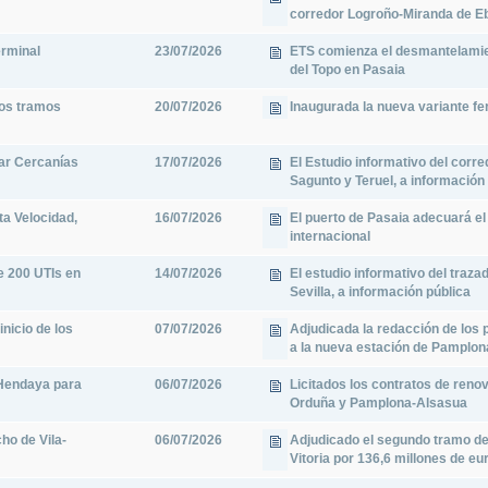
corredor Logroño-Miranda de E
erminal
23/07/2026
ETS comienza el desmantelamien
del Topo en Pasaia
los tramos
20/07/2026
Inaugurada la nueva variante fe
iar Cercanías
17/07/2026
El Estudio informativo del corr
Sagunto y Teruel, a información
ta Velocidad,
16/07/2026
El puerto de Pasaia adecuará el
internacional
e 200 UTIs en
14/07/2026
El estudio informativo del traza
Sevilla, a información pública
inicio de los
07/07/2026
Adjudicada la redacción de lo
a la nueva estación de Pamplon
 Hendaya para
06/07/2026
Licitados los contratos de reno
Orduña y Pamplona-Alsasua
ho de Vila-
06/07/2026
Adjudicado el segundo tramo de 
Vitoria por 136,6 millones de eu