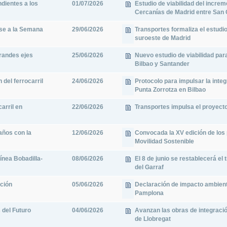
dientes a los
01/07/2026
Estudio de viabilidad del incre
Cercanías de Madrid entre San C
se a la Semana
29/06/2026
Transportes formaliza el estudi
suroeste de Madrid
grandes ejes
25/06/2026
Nuevo estudio de viabilidad para
Bilbao y Santander
 del ferrocarril
24/06/2026
Protocolo para impulsar la integ
Punta Zorrotza en Bilbao
arril en
22/06/2026
Transportes impulsa el proyecto 
años con la
12/06/2026
Convocada la XV edición de los
Movilidad Sostenible
ínea Bobadilla-
08/06/2026
El 8 de junio se restablecerá el
del Garraf
ición
05/06/2026
Declaración de impacto ambienta
Pamplona
 del Futuro
04/06/2026
Avanzan las obras de integración
de Llobregat