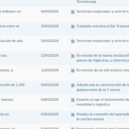
Torrelavega
0 millones en
06/04/2026
Servicios especiales y ocio ferr
ria entre el
20/03/2026
Cataluña reactiva el Eje Transve
tación de alta
16/03/2026
Servicios especiales y ocio ferr
e las
12/03/2026
El estudio de la nueva instalaci
puerto de Algeciras, a informac
turias, a
11/03/2026
En menos de un año estará concl
ersión de 1.350
05/03/2026
Adjudicada la construcción de la
guipuzcoano de la Y vasca
r nuevas
04/03/2026
España acoge el lanzamiento d
movilidad y logística
ria en
03/03/2026
Finaliza la conexión del apartad
la red ferroviaria