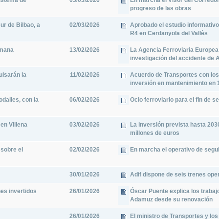
sistema de
03/03/2026
En marcha el Visor del Corredor 
progreso de las obras
ur de Bilbao, a
02/03/2026
Aprobado el estudio informativo 
R4 en Cerdanyola del Vallès
emana
13/02/2026
La Agencia Ferroviaria Europea
investigación del accidente de
ulsarán la
11/02/2026
Acuerdo de Transportes con los
inversión en mantenimiento en 
dalies, con la
06/02/2026
Ocio ferroviario para el fin de 
en Villena
03/02/2026
La inversión prevista hasta 20
millones de euros
sobre el
02/02/2026
En marcha el operativo de segu
30/01/2026
Adif dispone de seis trenes oper
nes invertidos
26/01/2026
Óscar Puente explica los trabajo
Adamuz desde su renovación
26/01/2026
El ministro de Transportes y los