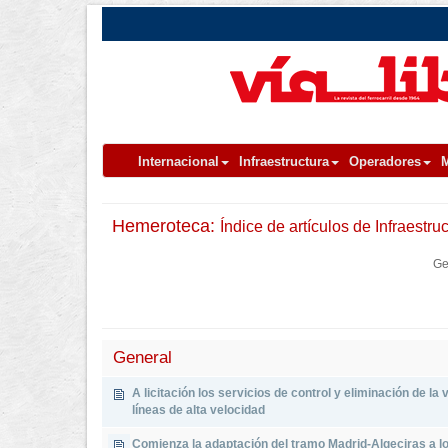
Internacional
Infraestructura
Operadores
M
Hemeroteca:
Índice de artículos de Infraestru
Ge
General
A licitación los servicios de control y eliminación de la
líneas de alta velocidad
Comienza la adaptación del tramo Madrid-Algeciras a lo