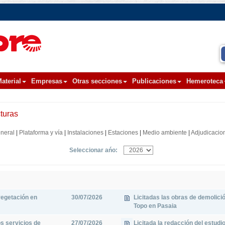
aterial
Empresas
Otras secciones
Publicaciones
Hemeroteca
cturas
neral
|
Plataforma y vía
|
Instalaciones
|
Estaciones
|
Medio ambiente
|
Adjudicacio
Seleccionar ańo:
 vegetación en
30/07/2026
Licitadas las obras de demolició
Topo en Pasaia
s servicios de
27/07/2026
Licitada la redacción del estudi