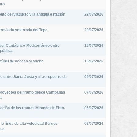
bro
to del viaducto y la antigua estación
22/07/2026
rroviaria soterrada del Topo
20/07/2026
edor Cantábrico-Mediterráneo entre
16/07/2026
 pública
 túnel de acceso al ancho
15/07/2026
do entre Santa Justa y el aeropuerto de
09/07/2026
s proyectos del tramo desde Campanas
07/07/2026
a
vación de los tramos Miranda de Ebro-
06/07/2026
la línea de alta velocidad Burgos-
02/07/2026
ros