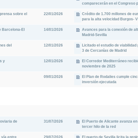
comparecerán en el Congreso p
prensa sobre el
22/01/2026
Crédito de 1.700 millones de e
para la alta velocidad Burgos- V
e Barcelona-El
14/01/2026
Avances para la conexión de al
Madrid-Sevilla
nes del
12/01/2026
Licitado el estudio de viabilida
3 de Cercanías de Madrid
s y
12/01/2026
El Corredor Mediterráneo recibi
noviembre de 2025
09/01/2026
El Plan de Rodalies cumple cinc
inversión ejecutada
oviaria de
31/07/2026
El Puerto de Alicante avanza en 
tercer hilo de la red
 vía entre
29/07/2026
El puerto de Sevilla licita la pro