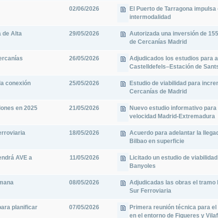
02/06/2026
El Puerto de Tarragona impulsa e
intermodalidad
 de Alta
29/05/2026
Autorizada una inversión de 155
de Cercanías Madrid
Cercanías
26/05/2026
Adjudicados los estudios para a
Castelldefels–Estación de Sant
la conexión
25/05/2026
Estudio de viabilidad para incre
Cercanías de Madrid
llones en 2025
21/05/2026
Nuevo estudio informativo para e
velocidad Madrid-Extremadura
erroviaria
18/05/2026
Acuerdo para adelantar la llegad
Bilbao en superficie
tendrá AVE a
11/05/2026
Licitado un estudio de viabilida
Banyoles
emana
08/05/2026
Adjudicadas las obras el tramo
Sur Ferroviaria
ara planificar
07/05/2026
Primera reunión técnica para el
en el entorno de Figueres y Vila