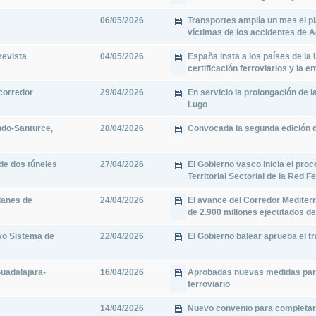
06/05/2026
Transportes amplía un mes el pl
víctimas de los accidentes de 
revista
04/05/2026
España insta a los países de la
certificación ferroviarios y la e
 corredor
29/04/2026
En servicio la prolongación de 
Lugo
ando-Santurce,
28/04/2026
Convocada la segunda edición d
 de dos túneles
27/04/2026
El Gobierno vasco inicia el proc
Territorial Sectorial de la Red F
lanes de
24/04/2026
El avance del Corredor Mediter
de 2.900 millones ejecutados d
vo Sistema de
22/04/2026
El Gobierno balear aprueba el t
Guadalajara-
16/04/2026
Aprobadas nuevas medidas para 
ferroviario
14/04/2026
Nuevo convenio para completar l