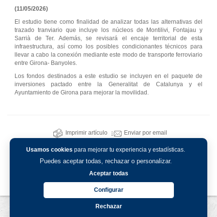
(11/05/2026)
El estudio tiene como finalidad de analizar todas las alternativas del
trazado tranviario que incluye los núcleos de Montilivi, Fontajau y
Sarrià de Ter. Además, se revisará el encaje territorial de esta
infraestructura, así como los posibles condicionantes técnicos para
llevar a cabo la conexión mediante este modo de transporte ferroviario
entre Girona- Banyoles.
Los fondos destinados a este estudio se incluyen en el paquete de
inversiones pactado entre la Generalitat de Catalunya y el
Ayuntamiento de Girona para mejorar la movilidad.
Imprimir artículo
Enviar por email
Usamos cookies
para mejorar tu experiencia y estadísticas.
Puedes aceptar todas, rechazar o personalizar.
Aceptar todas
Configurar
Rechazar
Aviso legal
-
Política de privacidad
-
Política de cookies