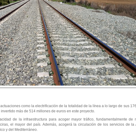
tuaciones como la electrificación de la totalidad de la línea a lo largo de sus 17
a invertido más de 514 millones de euros en este proyecto.
apacidad de la infraestructura para acoger mayor tráfico, fundamentalmente de
iras, el mayor del país. Además, acogerá la circulación de los servicios de la A
tico y del Mediterráneo.