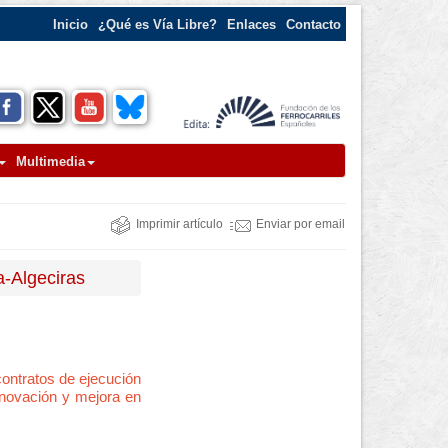
Inicio
¿Qué es Vía Libre?
Enlaces
Contacto
Multimedia
Imprimir artículo
Enviar por email
a-Algeciras
 contratos de ejecución
enovación y mejora en