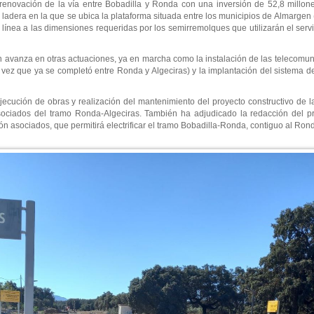
renovación de la vía entre Bobadilla y Ronda con una inversión de 52,8 millon
a ladera en la que se ubica la plataforma situada entre los municipios de Almargen
a línea a las dimensiones requeridas por los semirremolques que utilizarán el serv
ón avanza en otras actuaciones, ya en marcha como la instalación de las telecom
vez que ya se completó entre Ronda y Algeciras) y la implantación del sistema de
ejecución de obras y realización del mantenimiento del proyecto constructivo de l
asociados del tramo Ronda-Algeciras. También ha adjudicado la redacción del p
ón asociados, que permitirá electrificar el tramo Bobadilla-Ronda, contiguo al Ron