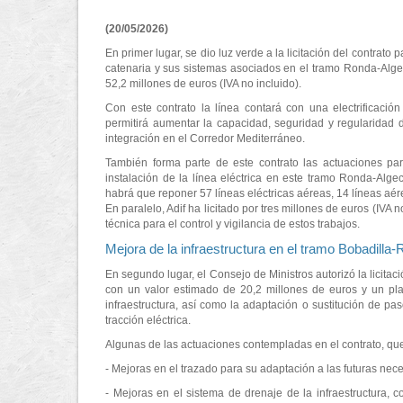
(20/05/2026)
En primer lugar, se dio luz verde a la licitación del contrato 
catenaria y sus sistemas asociados en el tramo Ronda-Algec
52,2 millones de euros (IVA no incluido).
Con este contrato la línea contará con una electrificaci
permitirá aumentar la capacidad, seguridad y regularidad d
integración en el Corredor Mediterráneo.
También forma parte de este contrato las actuaciones para
instalación de la línea eléctrica en este tramo Ronda-Algeci
habrá que reponer 57 líneas eléctricas aéreas, 14 líneas aé
En paralelo, Adif ha licitado por tres millones de euros (IVA n
técnica para el control y vigilancia de estos trabajos.
Mejora de la infraestructura en el tramo Bobadilla
En segundo lugar, el Consejo de Ministros autorizó la licitac
con un valor estimado de 20,2 millones de euros y un pl
infraestructura, así como la adaptación o sustitución de pa
tracción eléctrica.
Algunas de las actuaciones contempladas en el contrato, que s
- Mejoras en el trazado para su adaptación a las futuras nece
- Mejoras en el sistema de drenaje de la infraestructura,