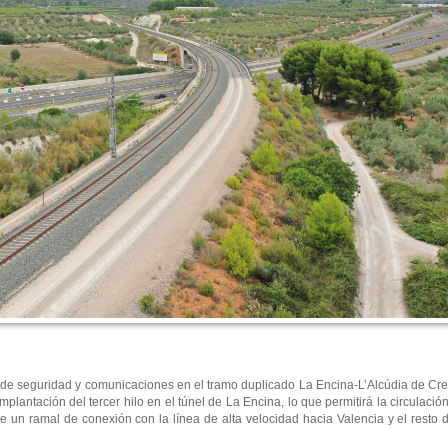
s de seguridad y comunicaciones en el tramo duplicado La Encina-L’Alcúdia de Cre
implantación del tercer hilo en el túnel de La Encina, lo que permitirá la circulaci
e un ramal de conexión con la línea de alta velocidad hacia Valencia y el resto