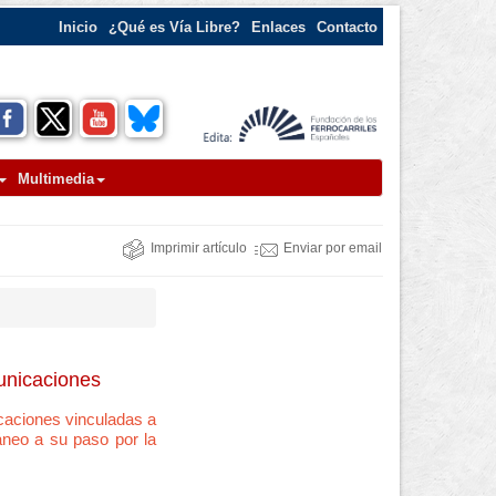
Inicio
¿Qué es Vía Libre?
Enlaces
Contacto
Multimedia
Imprimir artículo
Enviar por email
unicaciones
icaciones vinculadas a
áneo a su paso por la