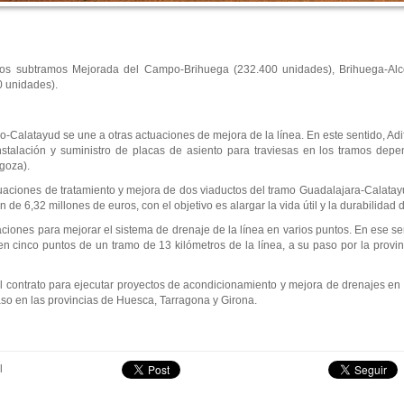
a los subtramos Mejorada del Campo-Brihuega (232.400 unidades), Brihuega-Alc
0 unidades).
Calatayud se une a otras actuaciones de mejora de la línea. En este sentido, Adif 
nstalación y suministro de placas de asiento para traviesas en los tramos dep
goza).
uaciones de tratamiento y mejora de dos viaductos del tramo Guadalajara-Calatay
de 6,32 millones de euros, con el objetivo es alargar la vida útil y la durabilidad 
ciones para mejorar el sistema de drenaje de la línea en varios puntos. En ese se
 en cinco puntos de un tramo de 13 kilómetros de la línea, a su paso por la prov
l contrato para ejecutar proyectos de acondicionamiento y mejora de drenajes en 
aso en las provincias de Huesca, Tarragona y Girona.
l