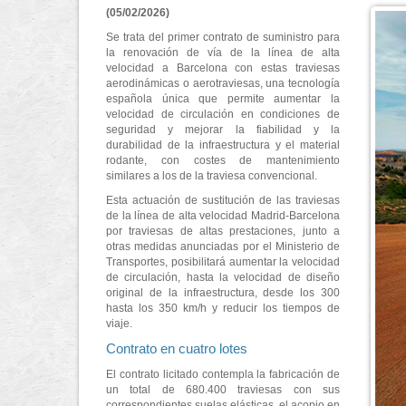
(05/02/2026)
Se trata del primer contrato de suministro para
la renovación de vía de la línea de alta
velocidad a Barcelona con estas traviesas
aerodinámicas o aerotraviesas, una tecnología
española única que permite aumentar la
velocidad de circulación en condiciones de
seguridad y mejorar la fiabilidad y la
durabilidad de la infraestructura y el material
rodante, con costes de mantenimiento
similares a los de la traviesa convencional.
Esta actuación de sustitución de las traviesas
de la línea de alta velocidad Madrid-Barcelona
por traviesas de altas prestaciones, junto a
otras medidas anunciadas por el Ministerio de
Transportes, posibilitará aumentar la velocidad
de circulación, hasta la velocidad de diseño
original de la infraestructura, desde los 300
hasta los 350 km/h y reducir los tiempos de
viaje.
Contrato en cuatro lotes
El contrato licitado contempla la fabricación de
un total de 680.400 traviesas con sus
correspondientes suelas elásticas, el acopio en