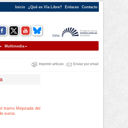
Inicio
¿Qué es Vía Libre?
Enlaces
Contacto
Multimedia
Imprimir artículo
Enviar por email
na
del tramo Mejorada del
de euros.