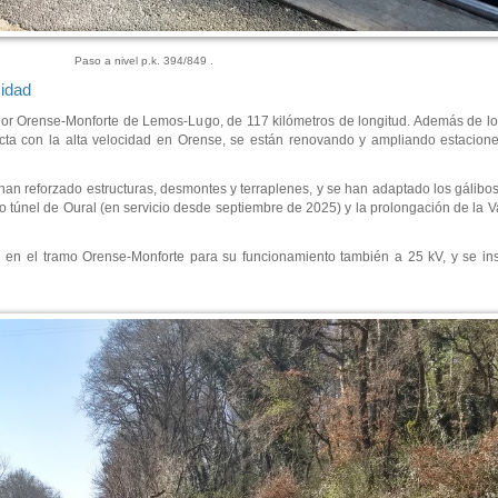
Paso a nivel p.k. 394/849 .
cidad
dor Orense-Monforte de Lemos-Lugo, de 117 kilómetros de longitud. Además de los
necta con la alta velocidad en Orense, se están renovando y ampliando estacion
han reforzado estructuras, desmontes y terraplenes, y se han adaptado los gálibos
vo túnel de Oural (en servicio desde septiembre de 2025) y la prolongación de la 
te en el tramo Orense-Monforte para su funcionamiento también a 25 kV, y se ins