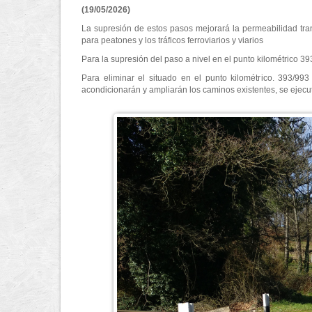
(19/05/2026)
La supresión de estos pasos mejorará la permeabilidad tran
para peatones y los tráficos ferroviarios y viarios
Para la supresión del paso a nivel en el punto kilométrico 39
Para eliminar el situado en el punto kilométrico. 393/99
acondicionarán y ampliarán los caminos existentes, se ejecut