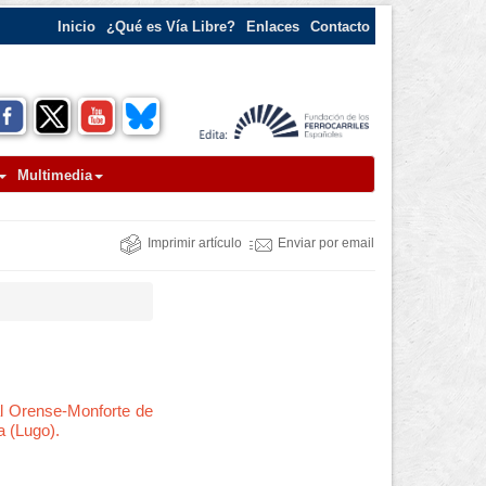
Inicio
¿Qué es Vía Libre?
Enlaces
Contacto
Multimedia
Imprimir artículo
Enviar por email
al Orense-Monforte de
a (Lugo).