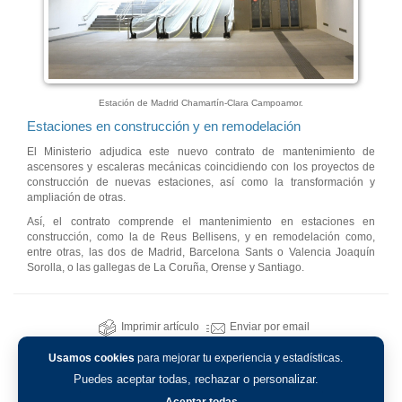
Estación de Madrid Chamartín-Clara Campoamor.
Estaciones en construcción y en remodelación
El Ministerio adjudica este nuevo contrato de mantenimiento de
ascensores y escaleras mecánicas coincidiendo con los proyectos de
construcción de nuevas estaciones, así como la transformación y
ampliación de otras.
Así, el contrato comprende el mantenimiento en estaciones en
construcción, como la de Reus Bellisens, y en remodelación como,
entre otras, las dos de Madrid, Barcelona Sants o Valencia Joaquín
Sorolla, o las gallegas de La Coruña, Orense y Santiago.
Imprimir artículo
Enviar por email
Usamos cookies
para mejorar tu experiencia y estadísticas.
Puedes aceptar todas, rechazar o personalizar.