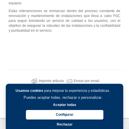
equipos.
Estas intervenciones se enmarcan dentro del proceso constante de
renovación y mantenimiento de instalaciones que lleva a cabo FGC
para seguir brindando un servicio de calidad a los usuarios, con el
objetivo de asegurar la robustez de las instalaciones y la confiabilidad
y puntualidad en el servicio.
Imprimir artículo
Enviar por email
Usamos cookies
para mejorar tu experiencia y estadísticas.
Puedes aceptar todas, rechazar o personalizar.
Aceptar todas
Configurar
Rechazar
Aviso legal
-
Política de privacidad
-
Política de cookies