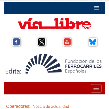
Toggle na
Toggle na
Operadores:
Noticia de actualidad