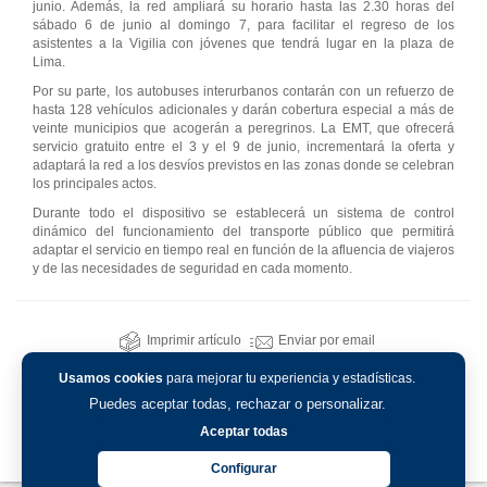
junio. Además, la red ampliará su horario hasta las 2.30 horas del
sábado 6 de junio al domingo 7, para facilitar el regreso de los
asistentes a la Vigilia con jóvenes que tendrá lugar en la plaza de
Lima.
Por su parte, los autobuses interurbanos contarán con un refuerzo de
hasta 128 vehículos adicionales y darán cobertura especial a más de
veinte municipios que acogerán a peregrinos. La EMT, que ofrecerá
servicio gratuito entre el 3 y el 9 de junio, incrementará la oferta y
adaptará la red a los desvíos previstos en las zonas donde se celebran
los principales actos.
Durante todo el dispositivo se establecerá un sistema de control
dinámico del funcionamiento del transporte público que permitirá
adaptar el servicio en tiempo real en función de la afluencia de viajeros
y de las necesidades de seguridad en cada momento.
Imprimir artículo
Enviar por email
Usamos cookies
para mejorar tu experiencia y estadísticas.
Puedes aceptar todas, rechazar o personalizar.
Aceptar todas
Configurar