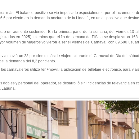
es más. El balance positivo se vio impulsado especialmente por el incremento del
6,6 por ciento en la demanda nocturna de la Línea 1, en un dispositivo que destac
ostró un aumento sostenido. En la primera parte de la semana, del viernes 13 al
gistradas en 2025), mientras que el fin de semana de Piñata se desplazaron 168
or volumen de viajeros volvieron a ser el viernes de Carnaval, con 89.500 usuario
anvía movió un 28 por ciento más de viajeros durante el Carnaval de Día del sába
e la demanda del 8,2 por ciento.
os carnavaleros utilizó ten+móvil, la aplicación de billetaje electrónico, para viaj
ías dobles y personal del operador, se desarrolló sin incidencias de relevancia en
La Laguna.