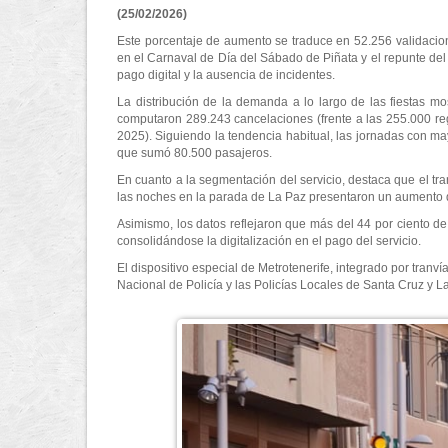
(25/02/2026)
Este porcentaje de aumento se traduce en 52.256 validacion
en el Carnaval de Día del Sábado de Piñata y el repunte del 
pago digital y la ausencia de incidentes.
La distribución de la demanda a lo largo de las fiestas m
computaron 289.243 cancelaciones (frente a las 255.000 re
2025). Siguiendo la tendencia habitual, las jornadas con may
que sumó 80.500 pasajeros.
En cuanto a la segmentación del servicio, destaca que el tr
las noches en la parada de La Paz presentaron un aumento d
Asimismo, los datos reflejaron que más del 44 por ciento de l
consolidándose la digitalización en el pago del servicio.
El dispositivo especial de Metrotenerife, integrado por tranv
Nacional de Policía y las Policías Locales de Santa Cruz y 