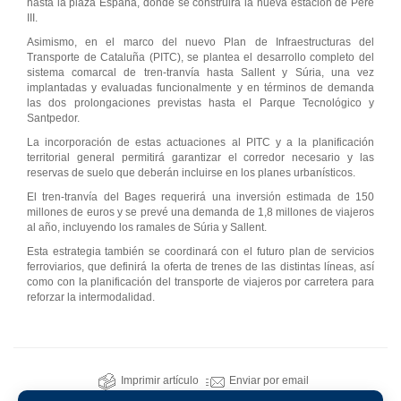
hasta la plaza España, donde se construirá la nueva estación de Pere
III.
Asimismo, en el marco del nuevo Plan de Infraestructuras del
Transporte de Cataluña (PITC), se plantea el desarrollo completo del
sistema comarcal de tren-tranvía hasta Sallent y Súria, una vez
implantadas y evaluadas funcionalmente y en términos de demanda
las dos prolongaciones previstas hasta el Parque Tecnológico y
Santpedor.
La incorporación de estas actuaciones al PITC y a la planificación
territorial general permitirá garantizar el corredor necesario y las
reservas de suelo que deberán incluirse en los planes urbanísticos.
El tren-tranvía del Bages requerirá una inversión estimada de 150
millones de euros y se prevé una demanda de 1,8 millones de viajeros
al año, incluyendo los ramales de Súria y Sallent.
Esta estrategia también se coordinará con el futuro plan de servicios
ferroviarios, que definirá la oferta de trenes de las distintas líneas, así
como con la planificación del transporte de viajeros por carretera para
reforzar la intermodalidad.
Imprimir artículo
Enviar por email