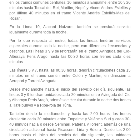
en los tramos comunes centrales, 10 minutos a Empalme, entre 10 y 20
minutos hasta Tossal del Rei, Marítim, Neptú y Vicent Andrés Estellés y
por último 40 minutos en el tramo Vicente Andrés Estellés-Mas del
Rosari.
En la Línea 10, Alacant Natzaret, también se prestará servicio
igualmente durante toda la noche.
Por lo que respecta al metro, todas las líneas tendrán servicios
especiales durante toda la noche, pero con diferentes frecuencias y
destinos. Las líneas 3 y 9 se reforzarán en el tramo Avinguda del Cid-
Alboraya Peris Aragó hasta las 00.30 horas con trenes cada diez
minutos.
Las líneas 5 y 7, hasta las 00.30 horas, tendrán circulaciones cada 15
minutos en el tramo común entre Colón y Marítim, en dirección a
Aeroport y Torrent Avinguda.
Desde medianoche hasta el inicio del servicio del día siguiente, las
líneas 3 y 9 tendrán unidades cada 20 minutos entre Avinguda del Cid
y Alboraya Peris Aragó, además de circular durante la noche dos trenes
a Rafelbunyol y a Riba-roja de Túria.
También desde la medianoche y hasta las 2.00 horas, los trenes
circularán cada 20 minutos entre Empalme y València Sud y cada 30-
40 minutos hacia o desde Seminari, Paterna y Torrent, además de una
circulación adicional hacia Picassent, Líria y Bétera. Desde las 2.00
horas hasta el inicio del servicio del día siguiente, las unidades