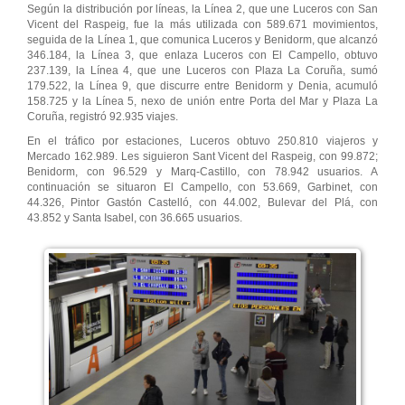
Según la distribución por líneas, la Línea 2, que une Luceros con San
Vicent del Raspeig, fue la más utilizada con 589.671 movimientos,
seguida de la Línea 1, que comunica Luceros y Benidorm, que alcanzó
346.184, la Línea 3, que enlaza Luceros con El Campello, obtuvo
237.139, la Línea 4, que une Luceros con Plaza La Coruña, sumó
179.522, la Línea 9, que discurre entre Benidorm y Denia, acumuló
158.725 y la Línea 5, nexo de unión entre Porta del Mar y Plaza La
Coruña, registró 92.935 viajes.
En el tráfico por estaciones, Luceros obtuvo 250.810 viajeros y
Mercado 162.989. Les siguieron Sant Vicent del Raspeig, con 99.872;
Benidorm, con 96.529 y Marq-Castillo, con 78.942 usuarios. A
continuación se situaron El Campello, con 53.669, Garbinet, con
44.326, Pintor Gastón Castelló, con 44.002, Bulevar del Plá, con
43.852 y Santa Isabel, con 36.665 usuarios.