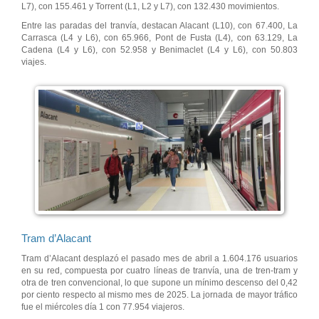
L7), con 155.461 y Torrent (L1, L2 y L7), con 132.430 movimientos.
Entre las paradas del tranvía, destacan Alacant (L10), con 67.400, La
Carrasca (L4 y L6), con 65.966, Pont de Fusta (L4), con 63.129, La
Cadena (L4 y L6), con 52.958 y Benimaclet (L4 y L6), con 50.803
viajes.
Tram d’Alacant
Tram d’Alacant desplazó el pasado mes de abril a 1.604.176 usuarios
en su red, compuesta por cuatro líneas de tranvía, una de tren-tram y
otra de tren convencional, lo que supone un mínimo descenso del 0,42
por ciento respecto al mismo mes de 2025. La jornada de mayor tráfico
fue el miércoles día 1 con 77.954 viajeros.