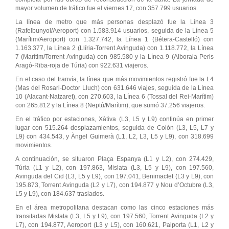
mayor volumen de tráfico fue el viernes 17, con 357.799 usuarios.
La línea de metro que más personas desplazó fue la Línea 3
(Rafelbunyol/Aeroport) con 1.583.914 usuarios, seguida de la Línea 5
(Marítim/Aeroport) con 1.327.742, la Línea 1 (Bétera-Castelló) con
1.163.377, la Línea 2 (Llíria-Torrent Avinguda) con 1.118.772, la Línea
7 (Marítim/Torrent Avinguda) con 985.580 y la Línea 9 (Alboraia Peris
Aragó-Riba-roja de Túria) con 922.631 viajeros.
En el caso del tranvía, la línea que más movimientos registró fue la L4
(Mas del Rosari-Doctor Lluch) con 631.646 viajes, seguida de la Línea
10 (Alacant-Natzaret), con 270.603, la Línea 6 (Tossal del Rei-Marítim)
con 265.812 y la Línea 8 (Neptú/Marítim), que sumó 37.256 viajeros.
En el tráfico por estaciones, Xàtiva (L3, L5 y L9) continúa en primer
lugar con 515.264 desplazamientos, seguida de Colón (L3, L5, L7 y
L9) con 434.543, y Àngel Guimerà (L1, L2, L3, L5 y L9), con 318.699
movimientos.
A continuación, se situaron Plaça Espanya (L1 y L2), con 274.429,
Túria (L1 y L2), con 197.863, Mislata (L3, L5 y L9), con 197.560,
Avinguda del Cid (L3, L5 y L9), con 197.041, Benimaclet (L3 y L9), con
195.873, Torrent Avinguda (L2 y L7), con 194.877 y Nou d’Octubre (L3,
L5 y L9), con 184.637 traslados.
En el área metropolitana destacan como las cinco estaciones más
transitadas Mislata (L3, L5 y L9), con 197.560, Torrent Avinguda (L2 y
L7), con 194.877, Aeroport (L3 y L5), con 160.621, Paiporta (L1, L2 y