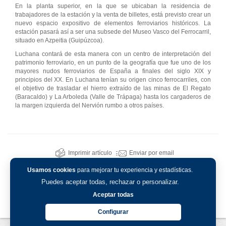
En la planta superior, en la que se ubicaban la residencia de
trabajadores de la estación y la venta de billetes, está previsto crear un
nuevo espacio expositivo de elementos ferroviarios históricos. La
estación pasará así a ser una subsede del Museo Vasco del Ferrocarril,
situado en Azpeitia (Guipúzcoa).
Luchana contará de esta manera con un centro de interpretación del
patrimonio ferroviario, en un punto de la geografía que fue uno de los
mayores nudos ferroviarios de España a finales del siglo XIX y
principios del XX. En Luchana tenían su origen cinco ferrocarriles, con
el objetivo de trasladar el hierro extraído de las minas de El Regato
(Baracaldo) y La Arboleda (Valle de Trápaga) hasta los cargaderos de
la margen izquierda del Nervión rumbo a otros países.
Imprimir artículo
Enviar por email
Usamos cookies
para mejorar tu experiencia y estadísticas.
Puedes aceptar todas, rechazar o personalizar.
Aceptar todas
Configurar