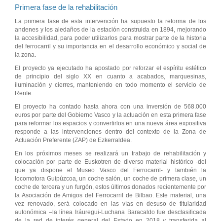
Primera fase de la rehabilitación
La primera fase de esta intervención ha supuesto la reforma de los
andenes y los aledaños de la estación construida en 1894, mejorando
la accesibilidad, para poder utilizarlos para mostrar parte de la historia
del ferrocarril y su importancia en el desarrollo económico y social de
la zona.
El proyecto ya ejecutado ha apostado por reforzar el espíritu estético
de principio del siglo XX en cuanto a acabados, marquesinas,
iluminación y cierres, manteniendo en todo momento el servicio de
Renfe.
El proyecto ha contado hasta ahora con una inversión de 568.000
euros por parte del Gobierno Vasco y la actuación en esta primera fase
para reformar los espacios y convertirlos en una nueva área expositiva
responde a las intervenciones dentro del contexto de la Zona de
Actuación Preferente (ZAP) de Ezkerraldea.
En los próximos meses se realizará un trabajo de rehabilitación y
colocación por parte de Euskotren de diverso material histórico -del
que ya dispone el Museo Vasco del Ferrocarril- y también la
locomotora Guipúzcoa, un coche salón, un coche de primera clase, un
coche de tercera y un furgón, estos últimos donados recientemente por
la Asociación de Amigos del Ferrocarril de Bilbao. Este material, una
vez renovado, será colocado en las vías en desuso de titularidad
autonómica –la línea Iráuregui-Luchana Baracaldo fue desclasificada
de la red de interés general del Estado en 2018 y transferida al