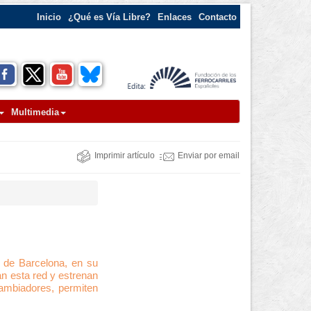
Inicio
¿Qué es Vía Libre?
Enlaces
Contacto
Multimedia
Imprimir artículo
Enviar por email
o de Barcelona, en su
an esta red y estrenan
cambiadores, permiten