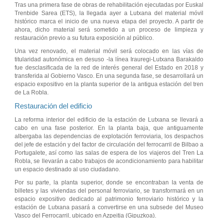
Tras una primera fase de obras de rehabilitación ejecutadas por Euskal
Trenbide Sarea (ETS), la llegada ayer a Lutxana del material móvil
histórico marca el inicio de una nueva etapa del proyecto. A partir de
ahora, dicho material será sometido a un proceso de limpieza y
restauración previo a su futura exposición al público.
Una vez renovado, el material móvil será colocado en las vías de
titularidad autonómica en desuso -la línea Irauregi-Lutxana Barakaldo
fue desclasificada de la red de interés general del Estado en 2018 y
transferida al Gobierno Vasco. En una segunda fase, se desarrollará un
espacio expositivo en la planta superior de la antigua estación del tren
de La Robla.
Restauración del edificio
La reforma interior del edificio de la estación de Lutxana se llevará a
cabo en una fase posterior. En la planta baja, que antiguamente
albergaba las dependencias de explotación ferroviaria, los despachos
del jefe de estación y del factor de circulación del ferrocarril de Bilbao a
Portugalete, así como las salas de espera de los viajeros del Tren La
Robla, se llevarán a cabo trabajos de acondicionamiento para habilitar
un espacio destinado al uso ciudadano.
Por su parte, la planta superior, donde se encontraban la venta de
billetes y las viviendas del personal ferroviario, se transformará en un
espacio expositivo dedicado al patrimonio ferroviario histórico y la
estación de Lutxana pasará a convertirse en una subsede del Museo
Vasco del Ferrocarril, ubicado en Azpeitia (Gipuzkoa).