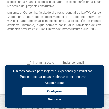
seleccionada y las cuestiones planteadas se concretarán en la futura
redacción del proyecto constructivo.
simismo, el Consell ha facultado al director general de la ATM, Manuel
Valdés, para que apruebe definitivamente el Estudio Informativo una
vez el órgano ambiental competente emita la resolución de impacto
ambiental favorable, lo que permitirá continuar la tramitación de esta
actuación prevista en el Plan Director de Infraestructuras 2021-2030.
Imprimir artículo
Enviar por email
Usamos cookies
para mejorar tu experiencia y estadísticas.
Puedes aceptar todas, rechazar o personalizar.
Aceptar todas
Configurar
Rechazar
Aviso legal
-
Política de privacidad
-
Política de cookies
© Vía Libre - Fundación de los Ferrocarriles Españoles - 2026