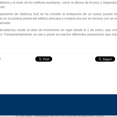
lleres y el resto de los edificios auxiliares, como la oficina de Acceso y Segurida
nto.
talaciones de València Sud se ha incluido la instalación de un nuevo puesto d
o en la primera planta del edificio principal y contará una vez en servicio con un e
Machado.
rovalencia, existe un plan de inversiones en vigor desde el 1 de enero, que con
les. Fundamentalmente, se van a poner en marcha diferentes actuaciones que impl
l
Aviso legal
-
Política de privacidad
-
Política de cookies
© Vía Libre - Fundación de los Ferrocarriles Españoles - 2026