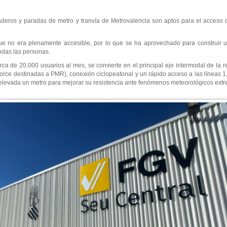
eaderos y paradas de metro y tranvía de Metrovalencia son aptos para el acceso
que no era plenamente accesible, por lo que se ha aprovechado para construir 
odas las personas.
ca de 20.000 usuarios al mes, se convierte en el principal eje intermodal de la r
orce destinadas a PMR), conexión ciclopeatonal y un rápido acceso a las líneas 1
ido elevada un metro para mejorar su resistencia ante fenómenos meteorológicos ext