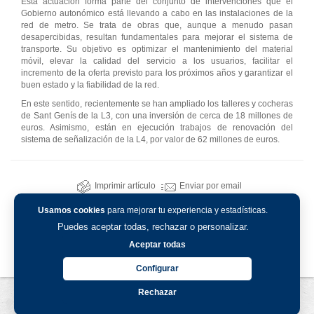
Esta actuación forma parte del conjunto de intervenciones que el
Gobierno autonómico está llevando a cabo en las instalaciones de la
red de metro. Se trata de obras que, aunque a menudo pasan
desapercibidas, resultan fundamentales para mejorar el sistema de
transporte. Su objetivo es optimizar el mantenimiento del material
móvil, elevar la calidad del servicio a los usuarios, facilitar el
incremento de la oferta previsto para los próximos años y garantizar el
buen estado y la fiabilidad de la red.
En este sentido, recientemente se han ampliado los talleres y cocheras
de Sant Genís de la L3, con una inversión de cerca de 18 millones de
euros. Asimismo, están en ejecución trabajos de renovación del
sistema de señalización de la L4, por valor de 62 millones de euros.
Imprimir artículo
Enviar por email
Usamos cookies
para mejorar tu experiencia y estadísticas.
Puedes aceptar todas, rechazar o personalizar.
Aceptar todas
Configurar
Rechazar
Aviso legal
-
Política de privacidad
-
Política de cookies