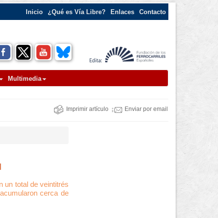
Inicio
¿Qué es Vía Libre?
Enlaces
Contacto
Multimedia
Imprimir artículo
Enviar por email
l
un total de veintitrés
e acumularon cerca de