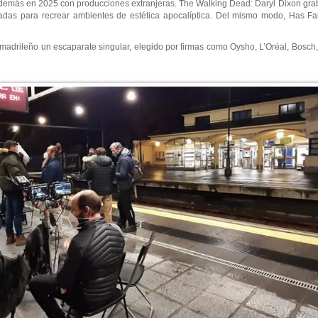
además en 2025 con producciones extranjeras. The Walking Dead: Daryl Dixon grabó
adas para recrear ambientes de estética apocalíptica. Del mismo modo, Has Fa
o madrileño un escaparate singular, elegido por firmas como Oysho, L’Oréal, Bosch