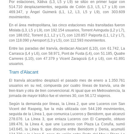
Por estaciones, Xàtiva (L3, L5 y L9) se sitúo en primer lugar con
514.710 desplazamientos, seguida de Colón (L3, L5, L7 y L9) con
469.347, y Àngel Guimerà (L1, L2, L3, L5 y L9), con 303.609
movimientos.
En el área metropolitana, las cinco estaciones más transitadas fueron
Mislata (L3, L5 y L9), con 192.154 usuarios, Torrent Avinguda (L2 y L7),
con 188.052, Torrent (L1, L2 y L7), con 120.857 Paiporta (L1, L2 y L7),
con 118.090 y Aeroport (L3 y L5), con 112.593 movimientos.
Entre las paradas del tranvía, destacan Alacant (L10), con 61.742, La
Carrasca (L4 y L6), con 58.971, Pont de Fusta (L4), con 51.185, Quatre
Carreres (L10), con 47.379 y Vicent Zaragozá (L4 y L6), con 41.891
usuarios.
Tram d’Alacant
El tranvía alicantino desplazó el pasado mes de enero a 1.350.761
usuarios en su red, compuesta por cuatro líneas de tranvía, una de
tren-tram y otra de tren convencional. Al igual que en Metrovalencia, la
jornada de mayor tráfico fue el viernes 30, con 56.172 viajeros.
Según la demanda por líneas, la Línea 2, que une Luceros con San
Vicent del Raspeig, fue la más utilizada con 544.199 movimientos,
seguida de la Línea 1, que comunica Luceros y Benidorm, que alcanzó
278.076. La Línea 3, que enlaza Luceros con El Campello, obtuvo
189.476, la Línea 4, que une Luceros con Plaza La Coruña, sumó
143.645, la Línea 9, que discurre entre Benidorm y Denia, acumuló