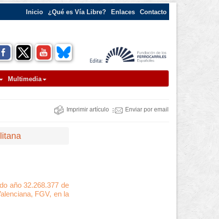
Inicio
¿Qué es Vía Libre?
Enlaces
Contacto
Multimedia
Imprimir artículo
Enviar por email
litana
ado año 32.268.377 de
 Valenciana, FGV, en la