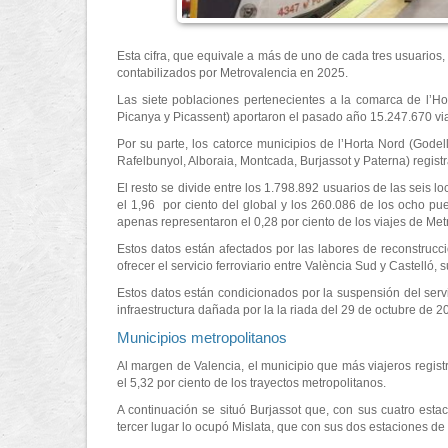
Esta cifra, que equivale a más de uno de cada tres usuarios,
contabilizados por Metrovalencia en 2025.
Las siete poblaciones pertenecientes a la comarca de l’Hor
Picanya y Picassent) aportaron el pasado año 15.247.670 vi
Por su parte, los catorce municipios de l’Horta Nord (Godel
Rafelbunyol, Alboraia, Montcada, Burjassot y Paterna) registr
El resto se divide entre los 1.798.892 usuarios de las seis l
el 1,96 por ciento del global y los 260.086 de los ocho pueb
apenas representaron el 0,28 por ciento de los viajes de Me
Estos datos están afectados por las labores de reconstrucc
ofrecer el servicio ferroviario entre València Sud y Castelló,
Estos datos están condicionados por la suspensión del servic
infraestructura dañada por la la riada del 29 de octubre de 2
Municipios metropolitanos
Al margen de Valencia, el municipio que más viajeros regist
el 5,32 por ciento de los trayectos metropolitanos.
A continuación se situó Burjassot que, con sus cuatro estac
tercer lugar lo ocupó Mislata, que con sus dos estaciones de