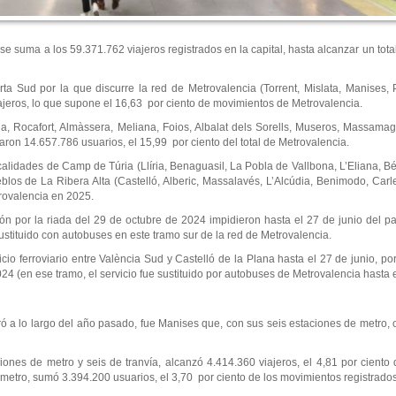
 se suma a los 59.371.762 viajeros registrados en la capital, hasta alcanzar un tot
ta Sud por la que discurre la red de Metrovalencia (Torrent, Mislata, Manises, P
ajeros, lo que supone el 16,63 por ciento de movimientos de Metrovalencia.
la, Rocafort, Almàssera, Meliana, Foios, Albalat dels Sorells, Museros, Massamag
aron 14.657.786 usuarios, el 15,99 por ciento del total de Metrovalencia.
ocalidades de Camp de Túria (Llíria, Benaguasil, La Pobla de Vallbona, L’Eliana, Bé
los de La Ribera Alta (Castelló, Alberic, Massalavés, L’Alcúdia, Benimodo, Carlet
trovalencia en 2025.
ión por la riada del 29 de octubre de 2024 impidieron hasta el 27 de junio del 
 sustituido con autobuses en este tramo sur de la red de Metrovalencia.
io ferroviario entre València Sud y Castelló de la Plana hasta el 27 de junio, por
024 (en ese tramo, el servicio fue sustituido por autobuses de Metrovalencia hasta 
ró a lo largo del año pasado, fue Manises que, con sus seis estaciones de metro, 
iones de metro y seis de tranvía, alcanzó 4.414.360 viajeros, el 4,81 por ciento 
 metro, sumó 3.394.200 usuarios, el 3,70 por ciento de los movimientos registrados