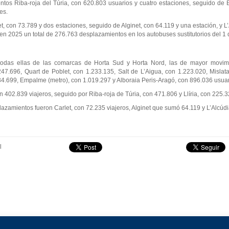
ntos Riba-roja del Túria, con 620.803 usuarios y cuatro estaciones, seguido de 
es.
t, con 73.789 y dos estaciones, seguido de Alginet, con 64.119 y una estación, y L’
en 2025 un total de 276.763 desplazamientos en los autobuses sustitutorios del 1 d
 todas ellas de las comarcas de Horta Sud y Horta Nord, las de mayor movimi
247.696, Quart de Poblet, con 1.233.135, Salt de L’Aigua, con 1.223.020, Mislata
34.699, Empalme (metro), con 1.019.297 y Alboraia Peris-Aragó, con 896.036 usuar
n 402.839 viajeros, seguido por Riba-roja de Túria, con 471.806 y Llíria, con 225.
azamientos fueron Carlet, con 72.235 viajeros, Alginet que sumó 64.119 y L’Alcúd
l