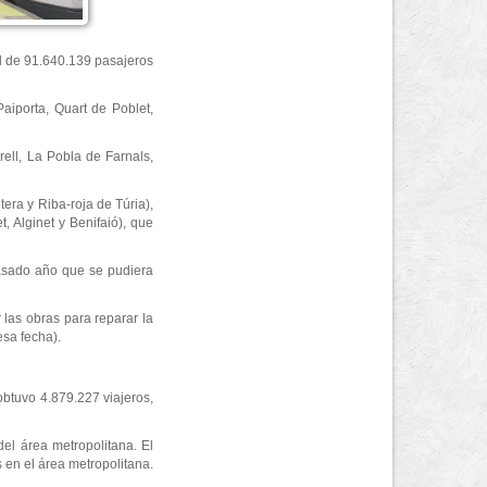
al de 91.640.139 pasajeros
aiporta, Quart de Poblet,
rell, La Pobla de Farnals,
tera y Riba-roja de Túria),
, Alginet y Benifaió), que
pasado año que se pudiera
 las obras para reparar la
esa fecha).
obtuvo 4.879.227 viajeros,
del área metropolitana. El
 en el área metropolitana.