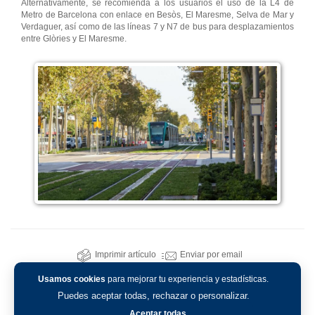
Alternativamente, se recomienda a los usuarios el uso de la L4 de
Metro de Barcelona con enlace en Besòs, El Maresme, Selva de Mar y
Verdaguer, así como de las líneas 7 y N7 de bus para desplazamientos
entre Glòries y El Maresme.
Imprimir artículo
Enviar por email
Usamos cookies
para mejorar tu experiencia y estadísticas.
Puedes aceptar todas, rechazar o personalizar.
Aceptar todas