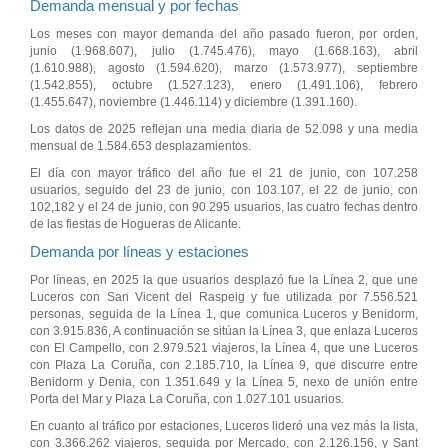
Demanda mensual y por fechas
Los meses con mayor demanda del año pasado fueron, por orden,
junio (1.968.607), julio (1.745.476), mayo (1.668.163), abril
(1.610.988), agosto (1.594.620), marzo (1.573.977), septiembre
(1.542.855), octubre (1.527.123), enero (1.491.106), febrero
(1.455.647), noviembre (1.446.114) y diciembre (1.391.160).
Los datos de 2025 reflejan una media diaria de 52.098 y una media
mensual de 1.584.653 desplazamientos.
El día con mayor tráfico del año fue el 21 de junio, con 107.258
usuarios, seguido del 23 de junio, con 103.107, el 22 de junio, con
102,182 y el 24 de junio, con 90.295 usuarios, las cuatro fechas dentro
de las fiestas de Hogueras de Alicante.
Demanda por líneas y estaciones
Por líneas, en 2025 la que usuarios desplazó fue la Línea 2, que une
Luceros con San Vicent del Raspeig y fue utilizada por 7.556.521
personas, seguida de la Línea 1, que comunica Luceros y Benidorm,
con 3.915.836, A continuación se sitúan la Línea 3, que enlaza Luceros
con El Campello, con 2.979.521 viajeros, la Línea 4, que une Luceros
con Plaza La Coruña, con 2.185.710, la Línea 9, que discurre entre
Benidorm y Denia, con 1.351.649 y la Línea 5, nexo de unión entre
Porta del Mar y Plaza La Coruña, con 1.027.101 usuarios.
En cuanto al tráfico por estaciones, Luceros lideró una vez más la lista,
con 3.366.262 viajeros, seguida por Mercado, con 2.126.156, y Sant