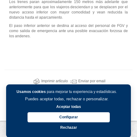
Los trenes paran aproximadamente 150 metros más adelante que
anteriormente para que los viajeros desciendan y se desplacen por el
nuevo acceso inferior con mayor comodidad y vean reducida la
distancia hasta el aparcamiento.
El paso inferior anterior se destina al acceso del personal de FGV y
como salida de emergencia ante una posible evacuación forzosa de
los andenes.
Imprimir artículo
Enviar por email
Usamos cookies
para mejorar tu experiencia y estadísticas.
Puedes aceptar todas, rechazar o personalizar.
Aceptar todas
Configurar
Rechazar
Aviso legal
-
Política de privacidad
-
Política de cookies