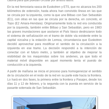
cabina para que puedan circular por ambos lados.
En la red ferroviaria vasca de Euskotren y ETS, que no alcanza los 200
kilómetros de extensión, hasta ahora han convivido líneas en las que
se circula por la izquierda, como la que une Bilbao con San Sebastián
(E1), con otras en las que se circula por la derecha, en concreto, el
Topo (E2 Amara-Hendaia). Originariamente toda la red era conducida
por la izquierda, también entre Bilbao y San Sebastián, pero en 1983
las graves inundaciones que asolaron el País Vasco destrozaron todo
el sistema de señalización en el tramo de doble vía existente entre la
capital vizcaína y la estación de Lemoa, circunstancia que Euskotren
decidió aprovechar para modificar el sentido de la circulación a la
izquierda en ese tramo. La decisión respondió a la intención de
conectar con el futuro metro, y también al objetivo de mejorar la
visibilidad de los maquinistas sobre los andenes, ya que todo el
material móvil disponible en aquel momento tenía el puesto de
conducción a la izquierda.
A partir de mañana se inicia el proceso para homogeneizar el sentido
de la circulación en el resto de la red en su parte este hacia la frontera.
Lo hará en dos fases, la primera entre la frontera y Pasajes, desde los
días 11 y 12 de febrero, y la segunda con la puesta en servicio de la
pasante soterrada de San Sebastián.