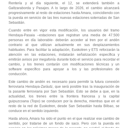
Rentería y al día siguiente, el 12, se extenderá también a
Galtzaraborda y Pasajes. A lo largo de 2026, el cambio alcanzará
progresivamente al resto de estaciones hasta Amara, coincidiendo con
la puesta en servicio de las tres nuevas estaciones soterradas de San
Sebastián.
Cuando entre en vigor esta modificación, los usuarios del tramo
Hendaya-Pasaia –estaciones que registran una media de 47.500
personas en día laborable- deberán acceder al tren por el andén
contrario al que utilizan actualmente en sus desplazamientos
habituales. Para facilitar la adaptación, Euskotren y ETS reforzarán la
atención en las estaciones, instalarán señalización específica y
emitirán avisos por megafonía durante todo el servicio para recordar el
cambio, y los trenes contarán con modificaciones técnicas y un
software específico para apoyar a los y las profesionales de
conducción.
Este cambio de andén es necesario para permitir la futura conexión
ferroviaria Hendaya-Zaráutz, que será posible tras la inauguración de
la pasante ferroviaria por San Sebastián. Esto se debe a que, en la
actualidad, los trenes entre la frontera francesa y la capital
guipuzcoana (Topo) se conducen por la derecha, mientras que en el
resto de la red de Euskotren, desde San Sebastián hasta Bilbao, se
conduce en el sentido izquierdo.
Hasta ahora, Amara ha sido el punto en el que realizar ese cambio de
sentido, por tratarse de un fondo de saco. Pero con la puesta en