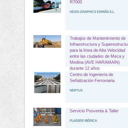
(Noreste).
R7000
ELECTREN, S.A.
HEXIS GRAPHICS ESPAÑA S.L.
Trabajos de Mantenimiento de
Infraestructura y Superestructu
para la línea de Alta Velocidad
entre las ciudades de Meca y
Medina (AVE HARAMAIN)
durante 12 años
Centro de Ingeniería de
IMATHIA CONSTRUCCIÓN S.L.
Señalización Ferroviaria
NERTUS
Servicio Posventa & Taller
PLASSER IBÉRICA