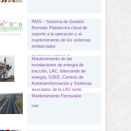
RMS – Sistema de Gestión
Remota: Plataforma cloud de
soporte a la operación y al
mantenimiento de los sistemas
embarcados
BILERRO SOLUTIONS, SL
Mantenimiento de las
instalaciones de energía de
tracción, LAC, telemando de
energía, SSEE, Centros de
Autotransformación y Sistemas
asociados de la LAV norte.
Tramos Madrid-Valladolid-León-
Mantenimiento Ferroviario
Burgos
G&O
ELECTREN, S.A.