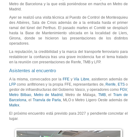
Metro de Barcelona y la que está poniéndose en marcha en Metro de
Madrid.
Ayer se realizó una visita técnica al Puesto de Control de Montesquieu
des Albères, Sala de Crisis además de a la entrada hasta el primer
ramal del túnel del Perthus. El pasado martes el Comité se desplazó
hasta la Base de Mantenimiento ubicada en la localidad de Llers,
Girona, donde se hicieron las presentaciones de los distintos
operadores.
La reputación, la credibilidad y la marca del transporte ferroviario para
restablecer la confianza tras una grave incidencia fue el tema tratado
en la reunión con presentaciones de Renfe, TMB y LFP.
Asistentes al encuentro
A la misma, convocados por la
FFE
y
Vía Libre
, asistieron además de
LFP
como anfitriones y la propia FFE, representantes de,
Renfe
,
ETS
o
gestor de infraestructuras del Gobierno Vasco, y operadores como
FGV
,
Metro Bilbao
,
Metro de Madrid
, Metro de Málaga,
TMB
, el
Tram de
Barcelona
, el
Tranvía de Parla
, MLO o Metro Ligero Oeste además de
Mafex
.
El próximo encuentro está previsto para 2027 y pendiente concretar el
lugar.