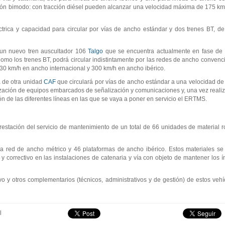
cción bimodo: con tracción diésel pueden alcanzar una velocidad máxima de 175 km/h
ctrica y capacidad para circular por vías de ancho estándar y dos trenes BT, de
n un nuevo tren auscultador 106
Talgo
que se encuentra actualmente en fase de
omo los trenes BT, podrá circular indistintamente por las redes de ancho convenci
30 km/h en ancho internacional y 300 km/h en ancho ibérico.
a de otra unidad
CAF
que circulará por vías de ancho estándar a una velocidad de
lización de equipos embarcados de señalización y comunicaciones y, una vez realiz
ón de las diferentes líneas en las que se vaya a poner en servicio el ERTMS.
 prestación del servicio de mantenimiento de un total de 66 unidades de material 
a la red de ancho métrico y 46 plataformas de ancho ibérico. Estos materiales
y correctivo en las instalaciones de catenaria y vía con objeto de mantener los ín
vo y otros complementarios (técnicos, administrativos y de gestión) de estos ve
l