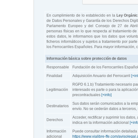
En cumplimiento de lo establecido en la
Ley Orgánic
de Datos Personales y Garantía de los Derechos Digit
Parlamento Europeo y del Consejo de 27 de Abril 
personas físicas en lo que respecta al tratamiento de 
estos datos, le informamos que los datos que volunta
ficheros informáticos y sujetos a tratamiento por part
los Ferrocarriles Españoles. Para mayor información, 
Información básica sobre protección de datos
Responsable
Fundación de los Ferrocarriles Españo
Finalidad
Adquisición Anuario del Ferrocarril
[+in
RGPD 6.1.b) Tratamiento necesario para
Legitimación
interesado es parte o para la aplicació
precontractuales
[+info]
Sus datos serán comunicados a la empr
Destinatarios
envío
. No se cederán datos a terceros,
Acceder, rectificar y suprimir los datos
Derechos
indica en la información adicional
[+inf
Información
Puede consultar información detallada 
adicional
https://www.vialibre-ffe.com/avisolegal