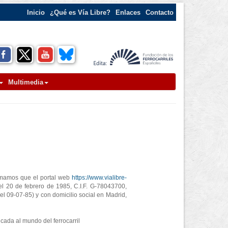
Inicio
¿Qué es Vía Libre?
Enlaces
Contacto
Multimedia
ormamos que el portal web
https://www.vialibre-
 el 20 de febrero de 1985, C.I.F. G-78043700,
el 09-07-85) y con domicilio social en Madrid,
cada al mundo del ferrocarril