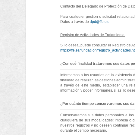
Contacto del Delegado de Protección de Dat
Para cualquier gestión o solicitud relacion
Datos a través de
dpd@ffe.es
Registro de Actividades de Tratamiento:
Si lo desea, puede consultar el Registro de 
https://ffe.es/fundacion/registro_actividades.h
¿Con qué finalidad trataremos sus datos p
Informamos a los usuarios de la existencia d
finalidad de realizar las gestiones administra
a través de este medio, establecer una rela
información y poder informarles, si así lo des
¿Por cuánto tiempo conservaremos sus da
Conservaremos sus datos personales a los e
cualquiera de sus modalidades: impresa o dig
nuestros registros y no deseen continuar re
durante el tiempo necesario.