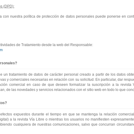
os (DPD):
ada con nuestra política de protección de datos personales puede ponerse en co
Actividades de Tratamiento desde la web del Responsable:
tm
ersonales?
e un tratamiento de datos de carácter personal creado a partir de los datos obte
tivas y comerciales necesarias en relación con su solicitud. En particular, dar res
ción comercial en caso de que deseen formalizar la suscripción a la revista Ví
ean, de las novedades y servicios relacionados con el sitio web en todo lo que conc
tos?
fectos expuestos durante el tiempo en que se mantenga la relación comercial 
ital) a la revista Vía Libre o mientras los usuarios no manifiesten expresament
cibiendo cualquiera de nuestras comunicaciones, salvo que concurran circunsta