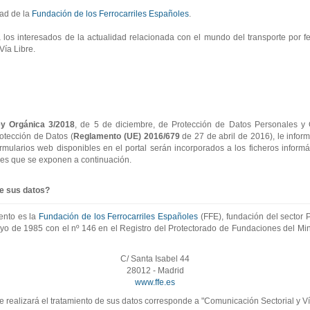
ad de la
Fundación de los Ferrocarriles Españoles
.
 a los interesados de la actualidad relacionada con el mundo del transporte por fe
Vía Libre.
y Orgánica 3/2018
, de 5 de diciembre, de Protección de Datos Personales y 
otección de Datos (
Reglamento (UE) 2016/679
de 27 de abril de 2016), le info
ormularios web disponibles en el portal serán incorporados a los ficheros inform
nes que se exponen a continuación.
de sus datos?
ento es la
Fundación de los Ferrocarriles Españoles
(FFE), fundación del sector P
ayo de 1985 con el nº 146 en el Registro del Protectorado de Fundaciones del Mini
C/ Santa Isabel 44
28012 - Madrid
www.ffe.es
e realizará el tratamiento de sus datos corresponde a "Comunicación Sectorial y Ví