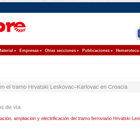
aterial
Empresas
Otras secciones
Publicaciones
Hemeroteca
n el tramo Hrvatski Leskovac–Karlovac en Croacia
os de vía
ción, ampliación y electrificación del tramo ferroviario Hrvatski L