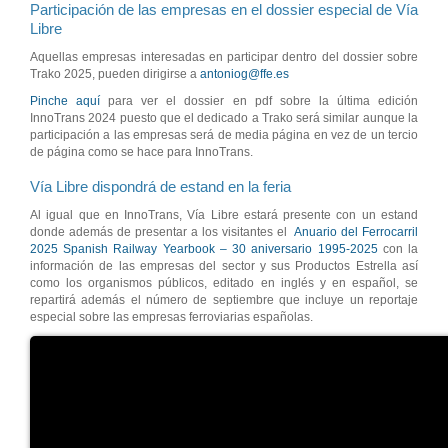
Participación de las empresas en el dossier especial de Vía
Libre
Aquellas empresas interesadas en participar dentro del dossier sobre
Trako 2025, pueden dirigirse a
antoniog@ffe.es
Pinche aquí
para ver el dossier en pdf sobre la última edición
InnoTrans 2024 puesto que el dedicado a Trako será similar aunque la
participación a las empresas será de media página en vez de un tercio
de página como se hace para InnoTrans.
Vía Libre dispondrá de estand en la feria
Al igual que en InnoTrans, Vía Libre estará presente con un estand
donde además de presentar a los visitantes el
Anuario del Ferrocarril
2025 Spanish Railway Yearbook – 30 aniversario 1995-2025
con la
información de las empresas del sector y sus Productos Estrella así
como los organismos públicos, editado en inglés y en español, se
repartirá además el número de septiembre que incluye un reportaje
especial sobre las empresas ferroviarias españolas.