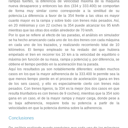
rampas fuertes, la diferencia de velocidad máxima de la máquina
nueva desaparece y entonces las dos (334 y 333.400) se comportan
de forma muy similar como corresponde a la similitud de su
potencia.La diferencia a favor de la 354 frente a las otras es mayor
cuanto mayor es la rampa y sobre todo con trenes más pesados. Así,
en 20 milésimas y con 22 coches la 354 puede alcanzar los 95 km/h
mientras que las otras dos están alrededor de 70 km/h.
Por lo que se refiere al efecto de las paradas, el análisis en simulador
se ha hecho arrancando cada uno de los dos trenes con cada máquina
en cada uno de los trazados, y realizando recorriendo total de 10
kilómetros. El tiempo empleado se ha restado del que hubiera
empelado el tren en recorrer los 10 km a la velocidad de equilibrio o
máxima (en función de su masa, rampa y potencia) y, por diferencia, se
obtiene el tiempo perdido en la aceleración tras la parada.
Aquí los resultados ya son notablemente diferentes: existen muchos
casos en los que la mayor adherencia de la 333.400 le permite sea la
que menos tiempo pierde en el proceso de aceleración (gana en tres
de los seis casos), y ello es especialmente cierto con trenes más
pesados. Con trenes ligeros, la 334 es la mejor (los dos casos en que
resulta triunfadora es con trenes de 9 coches), mientras que la 354 solo
gana en un caso, el de la mayor rampa y mayor carga, donde pese a
su baja adherencia, requiere toda su potencia a partir de la
velocidades en que la potencia domina sobre la adherencia.
Conclusiones