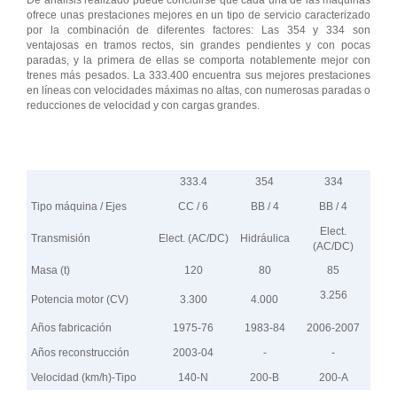
De análisis realizado puede concluirse que cada una de las máquinas
ofrece unas prestaciones mejores en un tipo de servicio caracterizado
por la combinación de diferentes factores: Las 354 y 334 son
ventajosas en tramos rectos, sin grandes pendientes y con pocas
paradas, y la primera de ellas se comporta notablemente mejor con
trenes más pesados. La 333.400 encuentra sus mejores prestaciones
en líneas con velocidades máximas no altas, con numerosas paradas o
reducciones de velocidad y con cargas grandes.
PRINCIPALES CARACTERÍSTICAS
333.4
354
334
Tipo máquina / Ejes
CC / 6
BB / 4
BB / 4
Elect.
Transmisión
Elect. (AC/DC)
Hidráulica
(AC/DC)
Masa (t)
120
80
85
3.256
Potencia motor (CV)
3.300
4.000
Años fabricación
1975-76
1983-84
2006-2007
Años reconstrucción
2003-04
-
-
Velocidad (km/h)-Tipo
140-N
200-B
200-A