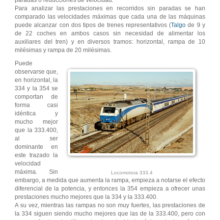
paradas o reducciones de velocidad.
Para analizar las prestaciones en recorridos sin paradas se han
comparado las velocidades máximas que cada una de las máquinas
puede alcanzar con dos tipos de trenes representativos (
Talgo
de 9 y
de 22 coches en ambos casos sin necesidad de alimentar los
auxiliares del tren) y en diversos tramos: horizontal, rampa de 10
milésimas y rampa de 20 milésimas.
Puede
observarse que,
en horizontal, la
334 y la 354 se
comportan de
forma casi
idéntica y
mucho mejor
que la 333.400,
al ser
dominante en
este trazado la
velocidad
máxima. Sin
Locomotora 333.4
embargo, a medida que aumenta la rampa, empieza a notarse el efecto
diferencial de la potencia, y entonces la 354 empieza a ofrecer unas
prestaciones mucho mejores que la 334 y la 333.400.
A su vez, mientras las rampas no son muy fuertes, las prestaciones de
la 334 siguen siendo mucho mejores que las de la 333.400, pero con