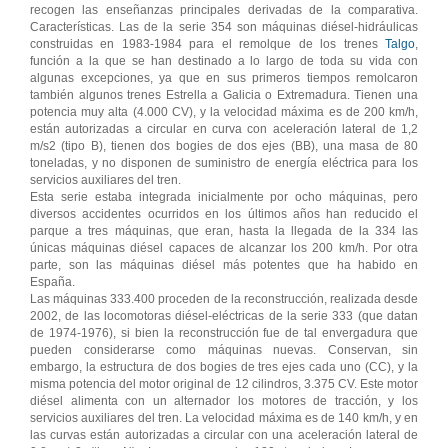
recogen las enseñanzas principales derivadas de la comparativa.
Características. Las de la serie 354 son máquinas diésel-hidráulicas
construidas en 1983-1984 para el remolque de los trenes
Talgo
,
función a la que se han destinado a lo largo de toda su vida con
algunas excepciones, ya que en sus primeros tiempos remolcaron
también algunos trenes Estrella a Galicia o Extremadura. Tienen una
potencia muy alta (4.000 CV), y la velocidad máxima es de 200 km/h,
están autorizadas a circular en curva con aceleración lateral de 1,2
m/s2 (tipo B), tienen dos bogies de dos ejes (BB), una masa de 80
toneladas, y no disponen de suministro de energía eléctrica para los
servicios auxiliares del tren.
Esta serie estaba integrada inicialmente por ocho máquinas, pero
diversos accidentes ocurridos en los últimos años han reducido el
parque a tres máquinas, que eran, hasta la llegada de la 334 las
únicas máquinas diésel capaces de alcanzar los 200 km/h. Por otra
parte, son las máquinas diésel más potentes que ha habido en
España.
Las máquinas 333.400 proceden de la reconstrucción, realizada desde
2002, de las locomotoras diésel-eléctricas de la serie 333 (que datan
de 1974-1976), si bien la reconstrucción fue de tal envergadura que
pueden considerarse como máquinas nuevas. Conservan, sin
embargo, la estructura de dos bogies de tres ejes cada uno (CC), y la
misma potencia del motor original de 12 cilindros, 3.375 CV. Este motor
diésel alimenta con un alternador los motores de tracción, y los
servicios auxiliares del tren. La velocidad máxima es de 140 km/h, y en
las curvas están autorizadas a circular con una aceleración lateral de