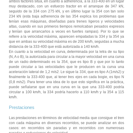
ambos factores sitúa, en cuanto a adherencia, a la 333-400 en un lugar
muy destacado, con un esfuerzo tractor en el arranque de 347 kN,
seguido de la 334 con 275 kN, y en último lugar la 354 con tan solo
234 kN (esta baja adherencia de las 354 explica los problemas que
tenían esas máquinas, diseñadas para trenes ligeros y velocidades
altas, cuando en sus primeros tiempos remolcaban pesados expresos
y tenían que arrancarlos a veces en fuertes rampas). Por lo que se
refiere a la velocidad máxima, aparecen empatadas la 334 y la 354 ya
que en ambas su velocidad máxima es de 200 km/h, seguidas a mucha
distancia de la 333-400 que está autorizada a 140 km/h.
En cuanto a la velocidad en curva, determinada por la letra de su tipo
(N, A o B), la autorizada para circular a la mayor velocidad en una curva
de un radio determinado es la 354, que es tipo B y que por lo tanto
puede circular a las velocidades que le producen en la curva una
aceleración lateral de 1,2 m/s2. Le sigue la 334, que es tipo A (1m/s2) y
finalmente la 333-400 que, al tener tres ejes en cada bogie, es tipo N
(0,8 m/s2). Para tener una idea de lo que esto significa en la práctica,
puede señalarse que en una curva en la que una 333-400 podría
circular a 100 km/h, la 334 podría hacerlo a 110 km/h y la 354 a 115
km/h.
Prestaciones
Las prestaciones en términos de velocidad media que consigue el tren
con cada máquina en diversos recorridos, se puede analizar en dos
casos: en recorridos sin paradas y en recorridos con numerosas