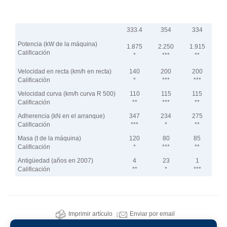
COMPARACIÓN POR PRESTACIONES
333.4
354
334
Potencia (kW de la máquina)
1.875
2.250
1.915
Calificación
*
***
**
Velocidad en recta (km/h en recta)
140
200
200
Calificación
*
***
***
Velocidad curva (km/h curva R 500)
110
115
115
Calificación
**
***
**
Adherencia (kN en el arranque)
347
234
275
Calificación
***
*
**
Masa (t de la máquina)
120
80
85
Calificación
*
***
**
Antigüedad (años en 2007)
4
23
1
Calificación
**
*
***
Imprimir artículo
Enviar por email