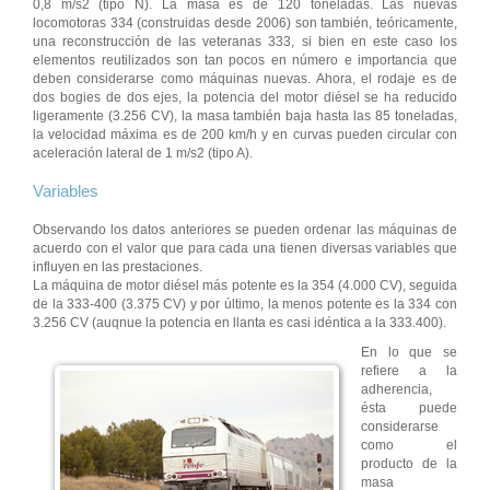
0,8 m/s2 (tipo N). La masa es de 120 toneladas. Las nuevas
locomotoras 334 (construidas desde 2006) son también, teóricamente,
una reconstrucción de las veteranas 333, si bien en este caso los
elementos reutilizados son tan pocos en número e importancia que
deben considerarse como máquinas nuevas. Ahora, el rodaje es de
dos bogies de dos ejes, la potencia del motor diésel se ha reducido
ligeramente (3.256 CV), la masa también baja hasta las 85 toneladas,
la velocidad máxima es de 200 km/h y en curvas pueden circular con
aceleración lateral de 1 m/s2 (tipo A).
Variables
Observando los datos anteriores se pueden ordenar las máquinas de
acuerdo con el valor que para cada una tienen diversas variables que
influyen en las prestaciones.
La máquina de motor diésel más potente es la 354 (4.000 CV), seguida
de la 333-400 (3.375 CV) y por último, la menos potente es la 334 con
3.256 CV (auqnue la potencia en llanta es casi idéntica a la 333.400).
En lo que se
refiere a la
adherencia,
ésta puede
considerarse
como el
producto de la
masa