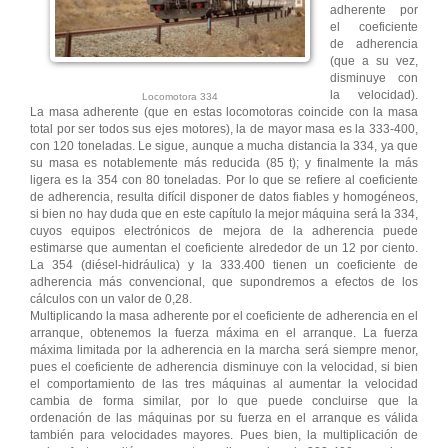
adherente por
el coeficiente
de adherencia
(que a su vez,
disminuye con
la velocidad).
Locomotora 334
La masa adherente (que en estas locomotoras coincide con la masa
total por ser todos sus ejes motores), la de mayor masa es la 333-400,
con 120 toneladas. Le sigue, aunque a mucha distancia la 334, ya que
su masa es notablemente más reducida (85 t); y finalmente la más
ligera es la 354 con 80 toneladas. Por lo que se refiere al coeficiente
de adherencia, resulta difícil disponer de datos fiables y homogéneos,
si bien no hay duda que en este capítulo la mejor máquina será la 334,
cuyos equipos electrónicos de mejora de la adherencia puede
estimarse que aumentan el coeficiente alrededor de un 12 por ciento.
La 354 (diésel-hidráulica) y la 333.400 tienen un coeficiente de
adherencia más convencional, que supondremos a efectos de los
cálculos con un valor de 0,28.
Multiplicando la masa adherente por el coeficiente de adherencia en el
arranque, obtenemos la fuerza máxima en el arranque. La fuerza
máxima limitada por la adherencia en la marcha será siempre menor,
pues el coeficiente de adherencia disminuye con la velocidad, si bien
el comportamiento de las tres máquinas al aumentar la velocidad
cambia de forma similar, por lo que puede concluirse que la
ordenación de las máquinas por su fuerza en el arranque es válida
también para velocidades mayores. Pues bien, la multiplicación de