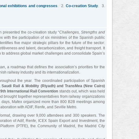
ional exhibitions and congresses
. 2.
Co-creation Study
. 3.
n presented the co-creation study “
Challenges, Strengths and
 with the participation of six ministries of the Spanish public
tifies five major strategic pillars for the future of the sector:
titiveness and talent, decarbonization, and freight transport. It
ion to address global market challenges and consolidate Spain’s
n, a roadmap that defines the association’s priorities for the
sh railway industry and its internationalization.
throughout the year. The coordinated participation of Spanish
, Saudi Rail & Mobility (Riyadh) and TransMea (New Cairo)
e
9th International Rail Convention
stands out, which was held
nd brought together representatives from railway organizations
ree days, Mafex organized more than 800 B2B meetings among
laboration with ADIF, Renfe, and Seville Metro.
format, drawing over 9,000 attendees and 300 speakers. The
oration of Adif, Renfe, ICEX Spain Export and Investment, the
Platform (PTFE), the Community of Madrid, the Madrid City