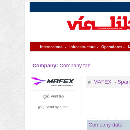
Internacional
Infraestructura
Operadores
M
Company:
Company tab
MAFEX - Spanis
Print tab
Send by e-mail
Company data