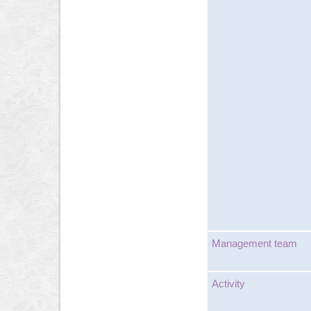
Management team
Activity