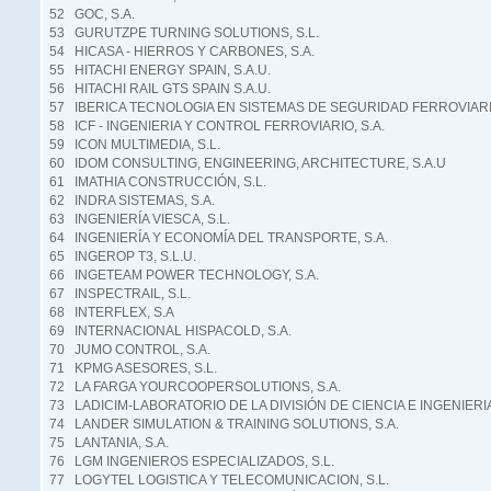
52 GOC, S.A.
53 GURUTZPE TURNING SOLUTIONS, S.L.
54 HICASA - HIERROS Y CARBONES, S.A.
55 HITACHI ENERGY SPAIN, S.A.U.
56 HITACHI RAIL GTS SPAIN S.A.U.
57 IBERICA TECNOLOGIA EN SISTEMAS DE SEGURIDAD FERROVIARIO
58 ICF - INGENIERIA Y CONTROL FERROVIARIO, S.A.
59 ICON MULTIMEDIA, S.L.
60 IDOM CONSULTING, ENGINEERING, ARCHITECTURE, S.A.U
61 IMATHIA CONSTRUCCIÓN, S.L.
62 INDRA SISTEMAS, S.A.
63 INGENIERÍA VIESCA, S.L.
64 INGENIERÍA Y ECONOMÍA DEL TRANSPORTE, S.A.
65 INGEROP T3, S.L.U.
66 INGETEAM POWER TECHNOLOGY, S.A.
67 INSPECTRAIL, S.L.
68 INTERFLEX, S.A
69 INTERNACIONAL HISPACOLD, S.A.
70 JUMO CONTROL, S.A.
71 KPMG ASESORES, S.L.
72 LA FARGA YOURCOOPERSOLUTIONS, S.A.
73 LADICIM-LABORATORIO DE LA DIVISIÓN DE CIENCIA E INGENIER
74 LANDER SIMULATION & TRAINING SOLUTIONS, S.A.
75 LANTANIA, S.A.
76 LGM INGENIEROS ESPECIALIZADOS, S.L.
77 LOGYTEL LOGISTICA Y TELECOMUNICACION, S.L.