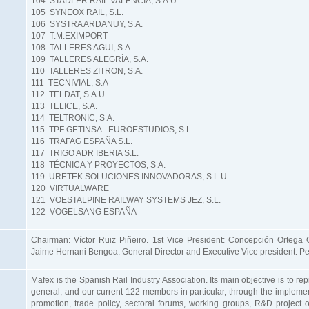
104 STADLER RAIL VALENCIA, S.A.U.
105 SYNEOX RAIL, S.L.
106 SYSTRA ARDANUY, S.A.
107 T.M.EXIMPORT
108 TALLERES AGUI, S.A.
109 TALLERES ALEGRÍA, S.A.
110 TALLERES ZITRON, S.A.
111 TECNIVIAL, S.A
112 TELDAT, S.A.U
113 TELICE, S.A.
114 TELTRONIC, S.A.
115 TPF GETINSA - EUROESTUDIOS, S.L.
116 TRAFAG ESPAÑA S.L.
117 TRIGO ADR IBERIA S.L.
118 TÉCNICA Y PROYECTOS, S.A.
119 URETEK SOLUCIONES INNOVADORAS, S.L.U.
120 VIRTUALWARE
121 VOESTALPINE RAILWAY SYSTEMS JEZ, S.L.
122 VOGELSANG ESPAÑA
Chairman: Víctor Ruiz Piñeiro. 1st Vice President: Concepción Ortega O
Jaime Hernani Bengoa. General Director and Executive Vice president: Pe
Mafex is the Spanish Rail Industry Association. Its main objective is to re
general, and our current 122 members in particular, through the implementat
promotion, trade policy, sectoral forums, working groups, R&D project off