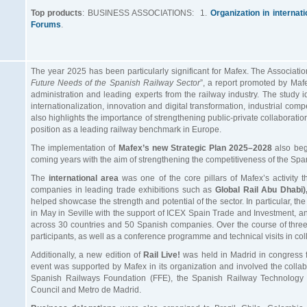
Top products
: BUSINESS ASSOCIATIONS: 1.
Organization in internat
Forums
.
The year 2025 has been particularly significant for Mafex. The Associatio
Future Needs of the Spanish Railway Sector
”, a report promoted by Mafex
administration and leading experts from the railway industry. The study iden
internationalization, innovation and digital transformation, industrial compe
also highlights the importance of strengthening public-private collaborat
position as a leading railway benchmark in Europe.
The implementation of
Mafex’s new Strategic Plan 2025–2028
also bega
coming years with the aim of strengthening the competitiveness of the Spani
The
international area
was one of the core pillars of Mafex’s activity 
companies in leading trade exhibitions such as
Global Rail Abu Dhabi)
helped showcase the strength and potential of the sector. In particular, th
in May in Seville with the support of ICEX Spain Trade and Investment, a
across 30 countries and 50 Spanish companies. Over the course of th
participants, as well as a conference programme and technical visits in col
Additionally, a new edition of
Rail Live!
was held in Madrid in congress 
event was supported by Mafex in its organization and involved the collab
Spanish Railways Foundation (FFE), the Spanish Railway Technology 
Council and Metro de Madrid.