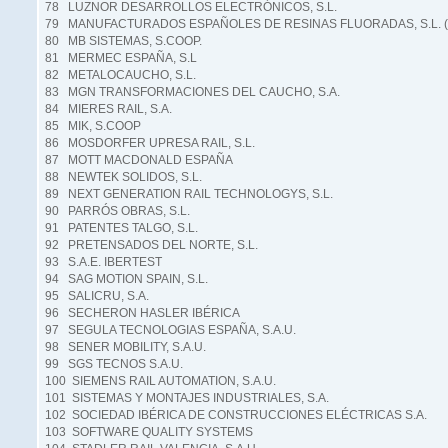
78 LUZNOR DESARROLLOS ELECTRÓNICOS, S.L.
79 MANUFACTURADOS ESPAÑOLES DE RESINAS FLUORADAS, S.L. 
80 MB SISTEMAS, S.COOP.
81 MERMEC ESPAÑA, S.L
82 METALOCAUCHO, S.L.
83 MGN TRANSFORMACIONES DEL CAUCHO, S.A.
84 MIERES RAIL, S.A.
85 MIK, S.COOP
86 MOSDORFER UPRESA RAIL, S.L.
87 MOTT MACDONALD ESPAÑA
88 NEWTEK SOLIDOS, S.L.
89 NEXT GENERATION RAIL TECHNOLOGYS, S.L.
90 PARRÓS OBRAS, S.L.
91 PATENTES TALGO, S.L.
92 PRETENSADOS DEL NORTE, S.L.
93 S.A.E. IBERTEST
94 SAG MOTION SPAIN, S.L.
95 SALICRU, S.A.
96 SECHERON HASLER IBÉRICA
97 SEGULA TECNOLOGIAS ESPAÑA, S.A.U.
98 SENER MOBILITY, S.A.U.
99 SGS TECNOS S.A.U.
100 SIEMENS RAIL AUTOMATION, S.A.U.
101 SISTEMAS Y MONTAJES INDUSTRIALES, S.A.
102 SOCIEDAD IBÉRICA DE CONSTRUCCIONES ELÉCTRICAS S.A.
103 SOFTWARE QUALITY SYSTEMS