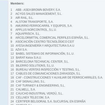
Members:
1 ABB - ASEA BROWN BOVERY, S.A.
2 ACYGS SALES MANAGEMENT, S.L.
3 AIR RAIL, S.L.
4 ALSTOM TRANSPORTE, S.A.
5 AMURRIO FERROCARRIL Y EQUIPOS, S.A.
6 APPLUS NORCONTROL, S.L.U.
7 AQUAFRISCH, S.L.
8 ARCELORMITTAL COMERCIAL PERFILES ESPAÑA, S.L.
9 ASOCIACIÓN CENTRO TECNOLÓGICO CEIT
10 AYESA INGENIERÍA Y ARQUITECTURA S.A.U
11 AZVI S.A.
12 BABEL SISTEMAS DE INFORMACIÓN, S.L.U.
13 BARAT Kelox S.A.U.
14 BARCELONA TECHNICAL CENTER, S.L.
15 BILERRO SOLUTIONS, S.L.U.
16 BUREAU VERITAS INSPECCIÓN Y TESTING, S.L.
17 CABLES DE COMUNICACIONES ZARAGOZA, S.L.
18 CAF - CONSTRUCCIONES Y AUXILIAR DE FERROCARRILES, S.A.
19 CAF SIGNALLING, S.L.
20 CAF TURNKEY & ENGINEERING, S.L.
21 CALMELL, S.A.
22 CAUCHO INDUSTRIAL VERDÚ, S.L.
23 CELLNEX TELECOM, S.A.
24 CERTIFER BELGORAIL S.A. SUCURSAL EN ESPAÑA