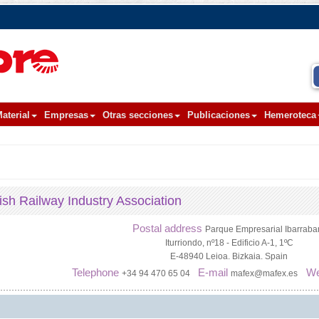
aterial
Empresas
Otras secciones
Publicaciones
Hemeroteca
h Railway Industry Association
Postal address
Parque Empresarial Ibarrabar
Iturriondo, nº18 - Edificio A-1, 1ºC
E-48940 Leioa. Bizkaia. Spain
Telephone
E-mail
W
+34 94 470 65 04
mafex@mafex.es