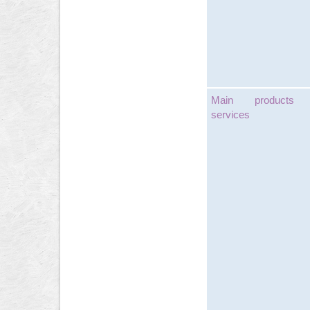
Main products
services