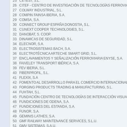
25 CETEST, S.L.
26 CITEF - CENTRO DE INVESTIGACIÓN DE TECNOLOGÍAS FERROVI
27 COLWAY INDUSTRIAL, S.L.
28 COMPIN FAINSA IBERIA, S.A.
29 COMSA, S.A.
30 CONNECT GROUP ESPAÑA DONOSTIA, S.L.
31 CUNEXT COOPER TECHNOLOGIES, S.L.
32 DANOBAT, S. COOP.
33 DINAMICAS DE SEGURIDAD, S.L.
34 ELECNOR, S.A.
35 ELECTROSISTEMAS BACH, S.A.
36 ELECTROTÉCNICA ARTECHE SMART GRID, S.L.
37 ENCLAVAMIENTOS Y SEÑALIZACIÓN FERROVIARIA ENYSE, S.A.
38 FAIVELEY TRANSPORT IBÉRICA, S.A.
39 FEV IBERIA, S.L.
40 FIBERPROFIL, S.L.
41 FLEXIX, S.A
42 FOMENTO AL DESARROLLO PARA EL COMERCIO INTERNACIONAL,
43 FORGING PRODUCTS TRADING & MANUFACTURING, S.L.
44 FUHTAH, S.L.
45 FUNDACIÓN CENTRO DE TECNOLOGÍAS DE INTERACCIÓN VISUA
46 FUNDICIONES DE ODENA, S.A.
47 FUNDICIONES DEL ESTANDA, S.A.
48 FUNOR, S.A.
49 GEMINIS LATHES, S.A.
50 GMF RAILWAY MAINTENANCE SERVICES, S.L.U.
51 GMV SISTEMAS, S.A.U.