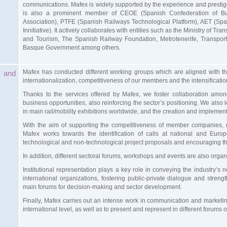
communications. Mafex is widely supported by the experience and prestige
is also a prominent member of CEOE (Spanish Confederation of Bus
Association), PTFE (Spanish Railways Technological Platform), AET (Spa
Innitiative). It actively collaborates with entities such as the Ministry of Tr
and Tourism, The Spanish Railway Foundation, Metrotenerife, Transport
Basque Government among others.
Mafex has conducted different working groups which are aligned with the 
 and
internationalization, competitiveness of our members and the intensification
Thanks to the services offered by Mafex, we foster collaboration amon
business opportunities, also reinforcing the sector’s positioning. We also 
in main rail/mobility exhibitions worldwide, and the creation and implement
With the aim of supporting the competitiveness of member companies,
Mafex works towards the identification of calls at national and Eur
technological and non-technological project proposals and encouraging th
In addition, different sectoral forums, workshops and events are also org
Institutional representation plays a key role in conveying the industry’s 
international organizations, fostering public-private dialogue and streng
main forums for decision-making and sector development.
Finally, Mafex carries out an intense work in communication and marketi
international level, as well as to present and represent in different forums of 