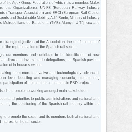
 of the Agex Group Federation, of which it is a member. Mafex
iness Organizations), UNIFE (European Railway Industry
nish Transport Association) and ERCI (European Rail Cluster
ansports and Sustainable Mobility, Adif, Renfe, Ministry of Industry
s Metropolitans de Barcelona (TMB), Alamys, UITP, Icex and
strategic objectives of the Association: the reinforcement of
 of the representation of the Spanish rail sector.
gst our members and contribute to the identification of new
lead direct and inverse trade delegations, the Spanish pavilion
ation of in-house services.
 making them more innovative and technologically advanced,
opean level, boosting and managing consortia, implementing
e participation of the member companies in R&D projects.
anised to promote networking amongst main stakeholders.
needs and priorities to public administrations and national and
thening the positioning of the Spanish rail industry within the
ng to promote the sector and its members both at national and
interest for the rail sector.