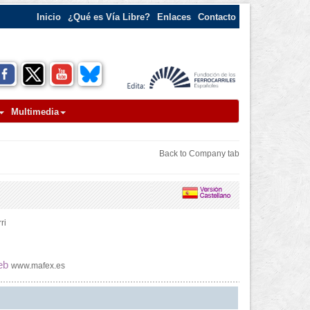
Inicio
¿Qué es Vía Libre?
Enlaces
Contacto
Multimedia
Back to Company tab
ri
eb
www.mafex.es