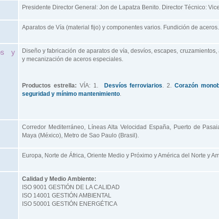
Presidente Director General: Jon de Lapatza Benito. Director Técnico: Vic
Aparatos de Vía (material fijo) y componentes varios. Fundición de aceros.
Diseño y fabricación de aparatos de vía, desvíos, escapes, cruzamientos, 
tos y
y mecanización de aceros especiales.
Productos estrella:
VÍA: 1.
Desvíos ferroviarios
. 2.
Corazón monob
seguridad y mínimo mantenimiento
.
Corredor Mediterráneo, Líneas Alta Velocidad España, Puerto de Pasaia,
Maya (México), Metro de Sao Paulo (Brasil).
Europa, Norte de África, Oriente Medio y Próximo y América del Norte y Am
Calidad y Medio Ambiente:
ISO 9001 GESTIÓN DE LA CALIDAD
ISO 14001 GESTIÓN AMBIENTAL
ISO 50001 GESTIÓN ENERGÉTICA