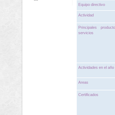
Equipo directivo
Actividad
Principales produc
servicios
Actividades en el año
Areas
Certificados