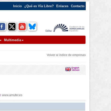
Inicio
¿Qué es Vía Libre?
Enlaces
Contacto
Multimedia
Volver al índice de empresas
b
www.amufer.es