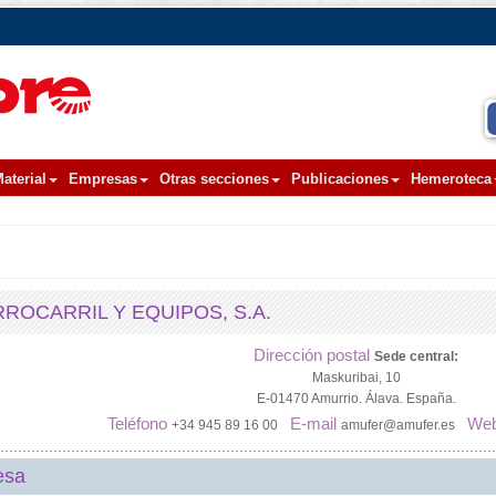
aterial
Empresas
Otras secciones
Publicaciones
Hemeroteca
ROCARRIL Y EQUIPOS, S.A.
Dirección postal
Sede central:
Maskuribai, 10
E-01470 Amurrio. Álava. España.
Teléfono
E-mail
We
+34 945 89 16 00
amufer@amufer.es
esa