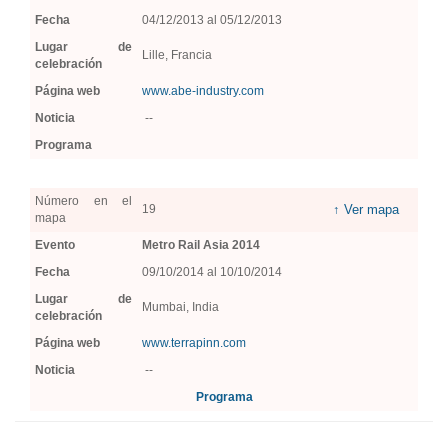
Fecha
04/12/2013 al 05/12/2013
Lugar de
Lille, Francia
celebración
Página web
www.abe-industry.com
Noticia
--
Programa
Número en el
19
↑ Ver mapa
mapa
Evento
Metro Rail Asia 2014
Fecha
09/10/2014 al 10/10/2014
Lugar de
Mumbai, India
celebración
Página web
www.terrapinn.com
Noticia
--
Programa