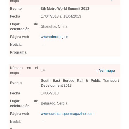
mapa
Evento
8th Metro World Summit 2013
Fecha
17/04/2013 al 18/04/2013
Lugar de
Shanghái, China
celebración
Página web
www.cdmc.org.cn
Noticia
--
Programa
Número en el
14
↑ Ver mapa
mapa
South East Europe Rail & Public Transport
Evento
Development 2013
Fecha
14/05/2013
Lugar de
Belgrado, Serbia
celebración
Página web
www.eurotransportmagazine.com
Noticia
--