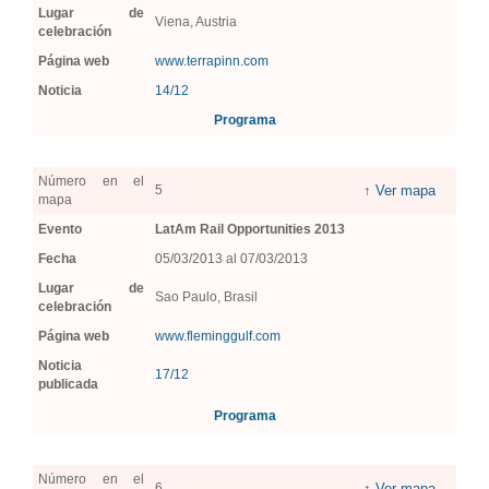
Lugar de
Viena, Austria
celebración
Página web
www.terrapinn.com
Noticia
14/12
Programa
Número en el
5
↑ Ver mapa
mapa
Evento
LatAm Rail Opportunities 2013
Fecha
05/03/2013 al 07/03/2013
Lugar de
Sao Paulo, Brasil
celebración
Página web
www.fleminggulf.com
Noticia
17/12
publicada
Programa
Número en el
6
↑ Ver mapa