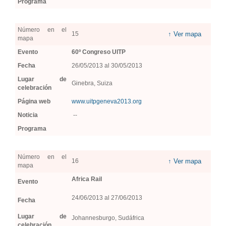
Programa
Número en el
15
↑ Ver mapa
mapa
Evento
60º Congreso UITP
Fecha
26/05/2013 al 30/05/2013
Lugar de
Ginebra, Suiza
celebración
Página web
www.uitpgeneva2013.org
Noticia
--
Programa
Número en el
16
↑ Ver mapa
mapa
Africa Rail
Evento
24/06/2013 al 27/06/2013
Fecha
Lugar de
Johannesburgo, Sudáfrica
celebración