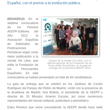
Español, con el premio a la institución pública.
(05/10/2012)
En la
séptima convocatoria
de los Premios
AEEPP-Editores del
Año 2012 la
Asociación Española
de Editoriales de
Publicaciones
Periódicas eligió como
mejor publicación a la
revista Vía Libre, que
Equipo de la revista Vía Libre, con el
director-gerente de la Fundación de los
edita la Fundación de
Ferrocarriles Españoles, en la gala de
entrega de los premios AEEPP 2012
los Ferrocarriles
Españoles. En esta
convocatoria se habían presentado un total de 84 candidaturas.
La gala de entrega que se celebró en los Jardines de Cecilio
Rodríguez del Parque del Retiro de Madrid, contó con la presencia de
la alcaldesa de Madrid, Ana Botella, el presidente de la AEEPP y
director de 20 Minutos, Arsenio Escolar, así como numerosos
representantes del mundo editorial, publicitario y periodístico.
Estos Premios que viene concediendo la AEEPP desde hace siete