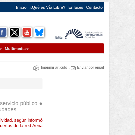
Inicio
¿Qué es Vía Libre?
Enlaces
Contacto
Multimedia
Imprimir artículo
Enviar por email
ervicio público ●
iudades
ividad, según informó
puertos de la red Aena