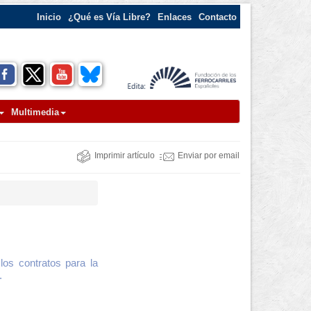
Inicio
¿Qué es Vía Libre?
Enlaces
Contacto
Multimedia
Imprimir artículo
Enviar por email
los contratos para la
.