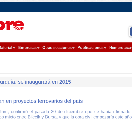
aterial
Empresas
Otras secciones
Publicaciones
Hemeroteca
Turquía, se inaugurará en 2015
 en proyectos ferrovarios del país
ldirim, confirmó el pasado 30 de diciembre que se habían firmado 
co mixto entre Bilecik y Bursa, y que la obra civil empezaría este año