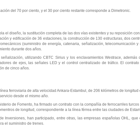
ación del 70 por ciento, y el 30 por ciento restante corresponde a Dimetronic.
a el diseño, la sustitución completa de las dos vías existentes y su reposición co
ación y edificación de 36 estaciones, la construcción de 130 estructuras, dos cent
romecánicos (suministro de energía, catenaria, señalización, telecomunicación y s
imiento durante dos años.
a señalización, utilizando CBTC Sirius y los enclavamientos Westrace, además
tadores de ejes, las señales LED y el control centralizado de tráfico. El contrat
ón de cinco años.
ínea ferroviaria de alta velocidad Ankara-Estambul, de 206 kilómetros de longitu
 servicio desde el mismo año.
sterio de Fomento, ha firmado un contrato con la compañía de ferrocarriles turco
mentros de longitud, correspondiente a la línea férrea entre las ciudades de Esta
e Inversiones, han participado, entre otras, las empresas españolas OHL, que 
a el suministro de trenes.