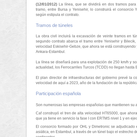
(12/01/2012)
La línea, que se dividirá en dos tramos para
tramo, entre Bursa y Yenisehir, lo construirá el consorcio
según estipula el contrato.
Tramos de túneles
La obra civil incluirá la excavación de veinte tramos en t
segundo contrato abarca el tramo entre Yenisehir y Bilecik
velocidad Eskisehir-Gebze, que ahora se está construyendo y
Ankara-Estambul.
La línea se diseñará para una explotación de 250 km/h y sop
actualidad, los Ferrocarriles Turcos (TCDD) no llegan hasta 
El plan director de infraestructuras del gobierno prevé la c
velocidad de aquí a 2023, año de la fundación de la repúblic
Participación española
Son numerosas las empresas españolas que mantienen su acti
Caf construyó el tren de alta velocidad HT65000, que ahora
que ya tiene en servicio la fase I con ERTMS nivel 1 y en ejec
El consorcio formado por OHL y Dimetronic se adjudicado el 
asiática, en Estambul, a través de un túnel bajo el estrecho 