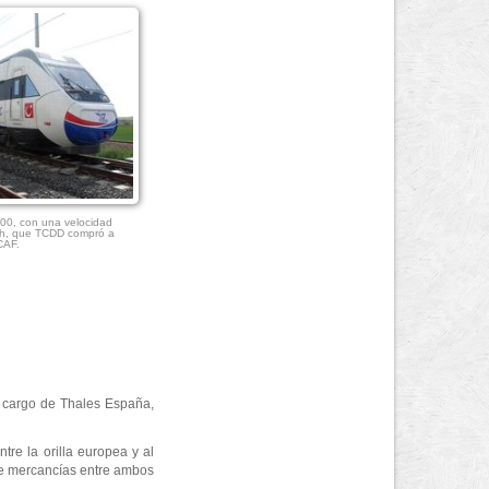
0, con una velocidad
h, que TCDD compró a
CAF.
a cargo de Thales España,
tre la orilla europea y al
y de mercancías entre ambos