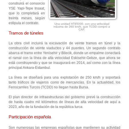
construirá el consorcio
YSE Yapi-Tepe Insaat,
que lo completará en
treinta meses, según
estipula el contrato.
Una unidad HT65000, con una velocidad
máxima de 260 km/h, que TCDD compró a
CAF.
Tramos de túneles
La obra civil incluirá la excavación de veinte tramos en túnel y la
construcción de veinte viaductos y 44 puentes. Un segundo contrato
abarca el tramo entre Yenisehir y Bilecik, donde un empalme conectará
el ramal con la línea de alta velocidad Eskisehir-Gebze, que ahora se
está construyendo y que se inaugurará en 2014, así como con la línea
principal Ankara-Estambul.
La línea se diseñará para una explotación de 250 km/h y soportará
tanto tráficos de viajeros como de mercancías. En la actualidad, los
Ferrocarriles Turcos (TCDD) no llegan hasta Bursa.
El plan director de infraestructuras del gobierno prevé la construcción
de hasta cuatro mil kilómetros de líneas de alta velocidad de aquí a
2023, año de la fundación de la república turca.
Participación española
Son numerosas las empresas españolas que mantienen su actividad