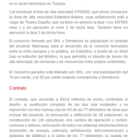
en el sector ferroviario en Turquía.
Caf construyó el tren de alta velocidad HT65000, que ahora circula por
la línea de alta velocidad Estambul-Ankara, cuya señalización está a
cargo de Thales España, que ya tiene en servicio la fase I con ERTMS
nivel 1 y en ejecución el nivel 2 de dicha fase. También tiene en
ejecución la fase 2 de dicha línea.
El consorcio formado por OHL y Dimetronic se adjudicado el contrato
del proyecto Marmaray, para el desarrollo de la conexión ferroviaria
entre la orilla europea y al asiática, en Estambul, a través de un túnel
bajo el estrecho del Bósforo, lo que permitirá el tránsito de trenes de
alta velocidad, de cercanías y de mercancías entre ambos continentes.
El consorcio ganador está liderado por OHL, con una participación del
70 por ciento, y el 30 por ciento restante corresponde a Dimetronic.
Contrato
El contrato, que asciende a 932,8 millones de euros, contempla el
diseño, la sustitución completa de las dos vías existentes y su
reposición con tres nuevas vías en 63 de los 77 kilómetros de línea que
incluye del proyecto, la renovación y edificación de 36 estaciones, la
construcción de 130 estructuras, dos centros de operación y control,
cocheras y talleres, renovación de todos los sistemas electromecánicos
(suministro de energía, catenaria, señalización, telecomunicación y
sistemas de billética) a lo largo de los 77 kilómetros, la puesta en