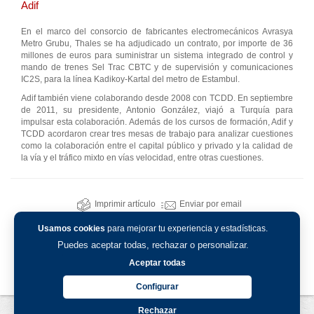
Adif
En el marco del consorcio de fabricantes electromecánicos Avrasya
Metro Grubu, Thales se ha adjudicado un contrato, por importe de 36
millones de euros para suministrar un sistema integrado de control y
mando de trenes Sel Trac CBTC y de supervisión y comunicaciones
IC2S, para la línea Kadikoy-Kartal del metro de Estambul.
Adif también viene colaborando desde 2008 con TCDD. En septiembre
de 2011, su presidente, Antonio González, viajó a Turquía para
impulsar esta colaboración. Además de los cursos de formación, Adif y
TCDD acordaron crear tres mesas de trabajo para analizar cuestiones
como la colaboración entre el capital público y privado y la calidad de
la vía y el tráfico mixto en vías velocidad, entre otras cuestiones.
Imprimir artículo
Enviar por email
Usamos cookies
para mejorar tu experiencia y estadísticas.
Puedes aceptar todas, rechazar o personalizar.
Aceptar todas
Configurar
Rechazar